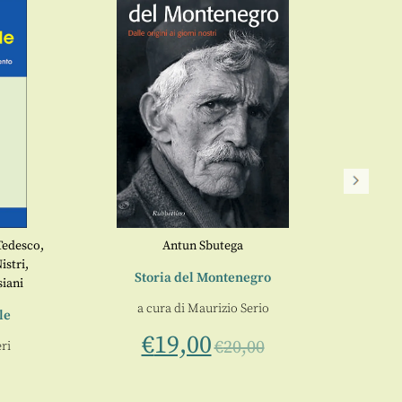
Al di
a cura d
Tedesco
,
Antun Sbutega
istri
,
Storia del Montenegro
iani
a cura di
Maurizio Serio
le
€
19,00
€
20,00
ri