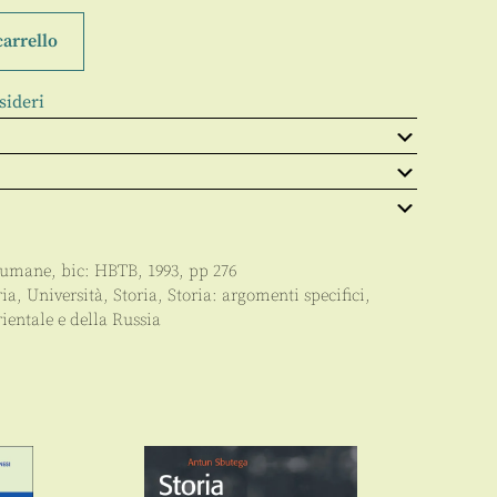
carrello
sideri
e umane
, bic:
HBTB
,
1993
, pp
276
ria
,
Università
,
Storia
,
Storia: argomenti specifici
,
ientale e della Russia