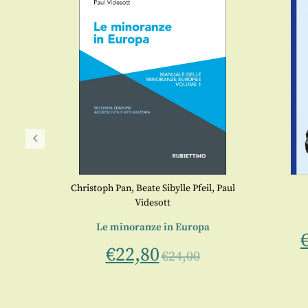
 Poirier
Christoph Pan
,
Beate Sibylle Pfeil
,
Paul
Videsott
moto
Le minoranze in Europa
0
€
22,80
€
24,00