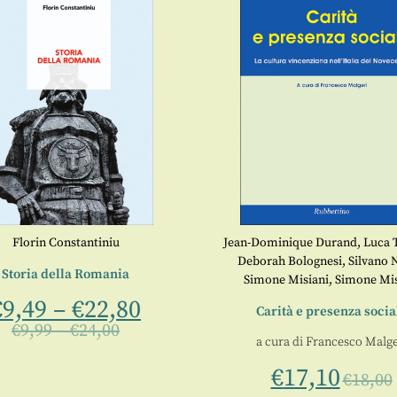
Florin Constantiniu
Jean-Dominique Durand
,
Luca 
Deborah Bolognesi
,
Silvano N
Storia della Romania
Simone Misiani
,
Simone Mis
€
9,49
–
€
22,80
Carità e presenza socia
€
9,99
–
€
24,00
a cura di
Francesco Malge
€
17,10
€
18,00