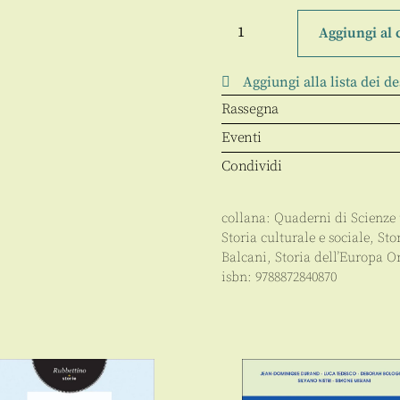
Terra
società
Aggiungi al 
Miti
nei
Balcani
Aggiungi alla lista dei de
quantità
Rassegna
Eventi
Condividi
collana:
Quaderni di Scienz
Storia culturale e sociale
,
Sto
Balcani
,
Storia dell’Europa Or
isbn:
9788872840870