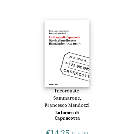
Incoronato
Sammarone
,
Francesco Mendozzi
La banca di
Capracotta
€
14,25