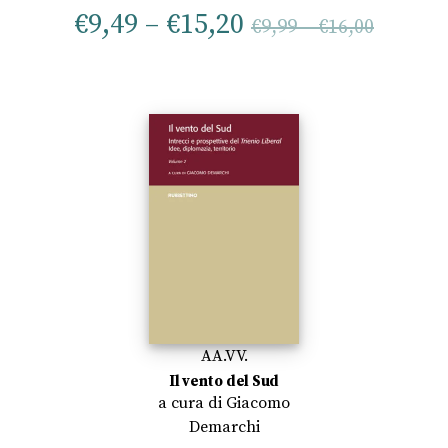
€
9,49
–
€
15,20
€
9,99
–
€
16,00
AA.VV.
Il vento del Sud
a cura di
Giacomo
Demarchi