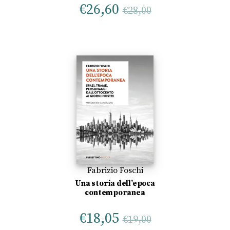
€
26,60
€
28,00
Fabrizio Foschi
Una storia dell’epoca
contemporanea
€
18,05
€
19,00