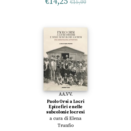
€
14,25
€
15,00
AA.VV.
Paolo Orsi a Locri
Epizefiri e nelle
subcolonie locresi
a cura di
Elena
Trunfio