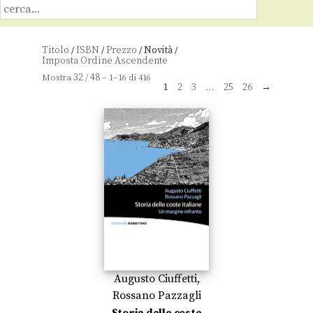
Titolo
ISBN
Prezzo
Novità
/
/
/
/
32
48
Mostra
/
– 1–16 di 416
1
2
3
…
25
26
→
Augusto Ciuffetti
,
Rossano Pazzagli