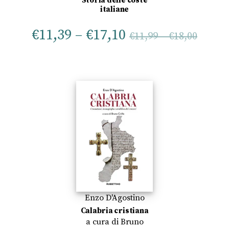
Storia delle coste
italiane
€
11,39
–
€
17,10
€
11,99
–
€
18,00
Enzo D'Agostino
Calabria cristiana
a cura di
Bruno