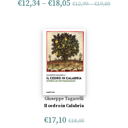
€
12,34
–
€
18,05
€
12,99
–
€
19,00
Giuseppe Tagarelli
Il cedro in Calabria
€
17,10
€
18,00