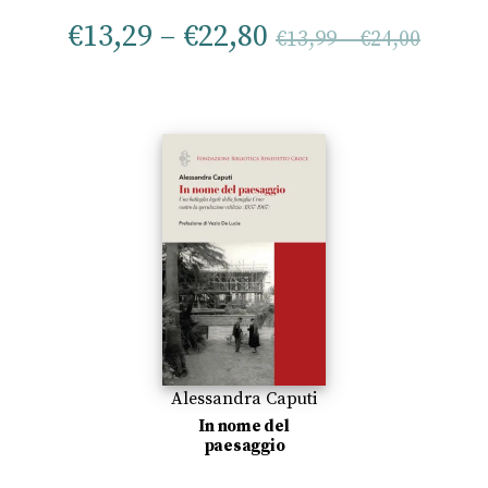
€
13,29
–
€
22,80
€
13,99
–
€
24,00
Alessandra Caputi
In nome del
paesaggio