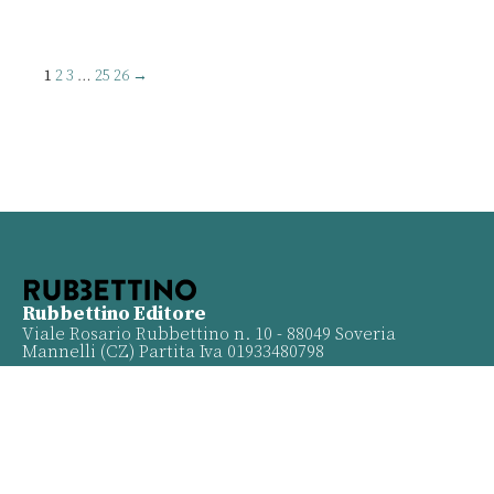
1
2
3
…
25
26
→
Rubbettino Editore
Viale Rosario Rubbettino n. 10 - 88049 Soveria
Mannelli (CZ) Partita Iva 01933480798
Info
Contatti
Proposte
Privacy policy