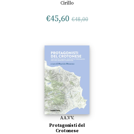
Cirillo
€
45,60
€
48,00
AA.VV.
Protagonisti del
Crotonese