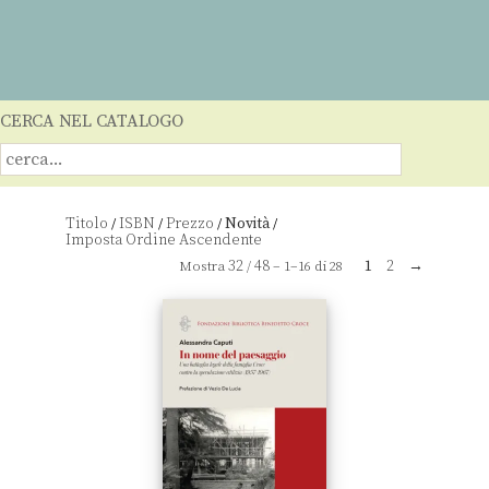
CERCA NEL CATALOGO
Titolo
ISBN
Prezzo
Novità
/
/
/
/
32
48
1
2
→
Mostra
/
– 1–16 di 28