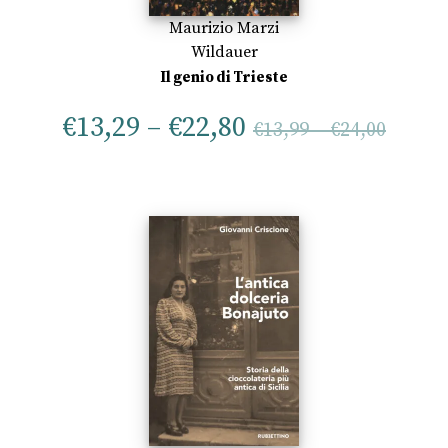
Maurizio Marzi
Wildauer
Il genio di Trieste
€
13,29
–
€
22,80
€
13,99
–
€
24,00