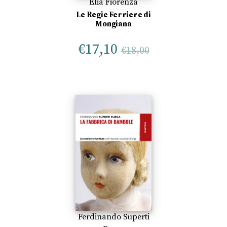
Elia Fiorenza
Le Regie Ferriere di
Mongiana
€
17,10
€
18,00
Ferdinando Superti