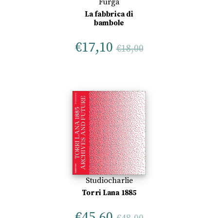
Furga
La fabbrica di
bambole
€
17,10
€
18,00
Studiocharlie
Torri Lana 1885
€
45,60