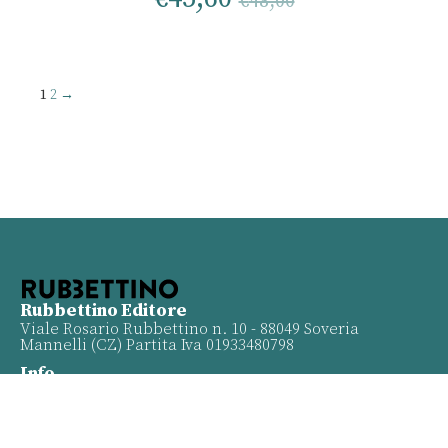
€
48,00
1
2
→
Rubbettino Editore
Viale Rosario Rubbettino n. 10 - 88049 Soveria
Mannelli (CZ) Partita Iva 01933480798
Info
Contatti
Proposte
Privacy policy