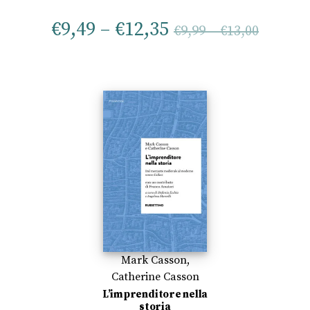
€
9,49
–
€
12,35
€
9,99
–
€
13,00
Mark Casson
,
Catherine Casson
L’imprenditore nella
storia