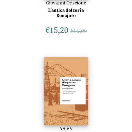
Giovanni Criscione
L’antica dolceria
Bonajuto
€
15,20
€
16,00
AA.VV.