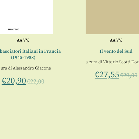
AA.VV.
AA.VV.
asciatori italiani in Francia
Il vento del Sud
(1945-1988)
a cura di
Vittorio Scotti Dou
cura di
Alessandro Giacone
€
27,55
€
29,00
€
20,90
€
22,00