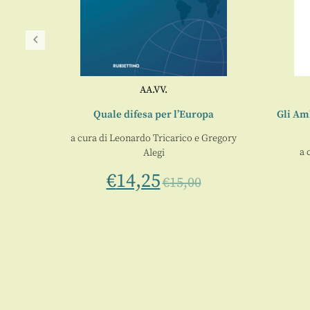
AA.VV.
956
Quale difesa per l’Europa
Gli Amb
a cura di
Leonardo Tricarico
e
Gregory
a 
Alegi
€
14,25
€
15,00