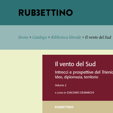
Rubbettino
editore
Home
>
Catalogo
>
Biblioteca liberale
> Il vento del Sud