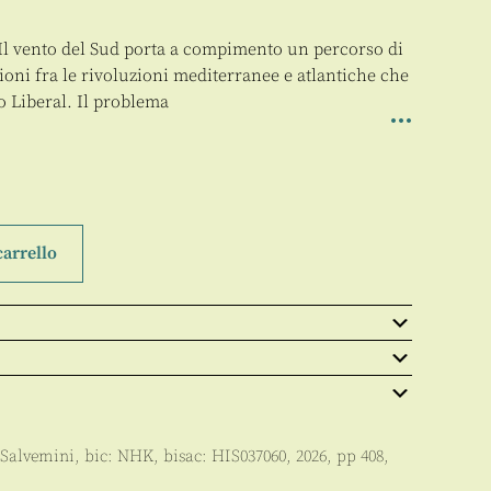
l vento del Sud porta a compimento un percorso di
azioni fra le rivoluzioni mediterranee e atlantiche che
o Liberal. Il problema
carrello
 Salvemini
, bic:
NHK
, bisac:
HIS037060
,
2026
, pp
408
,