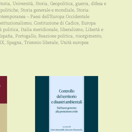
Storia
,
Università
,
Storia
,
Geopolitica, guerra, difesa e
 politiche
,
Storia generale e mondiale
,
Storia:
ontemporanea – Paesi dell’Europa Occidentale
stituzionalismo
,
Costituzione di Cadice
,
Europa
à politica
,
Italia meridionale
,
liberalismo
,
Libertà e
España
,
Portogallo
,
Reazione politica
,
risorgimento
,
IX
,
Spagna
,
Triennio liberale
,
Unità europea