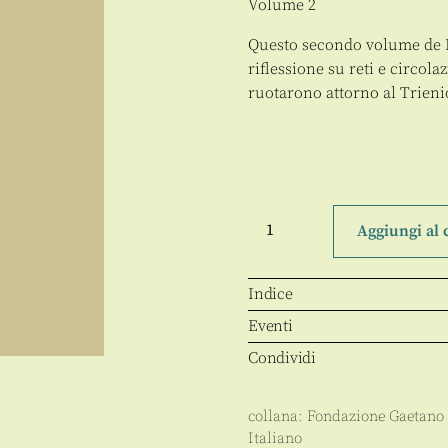
Volume 2
Questo secondo volume de I
riflessione su reti e circol
ruotarono attorno al Trieni
Il
vento
Aggiungi al 
del
Sud
quantità
Indice
Eventi
Condividi
collana:
Fondazione Gaetano
Italiano