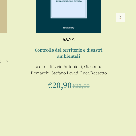
Fo
L’Ita
AA.VV.
Controllo del territorio e disastri
ambientali
glas
a cura di
Livio Antonielli
,
Giacomo
Demarchi
,
Stefano Levati
,
Luca Rossetto
€
20,90
€
22,00