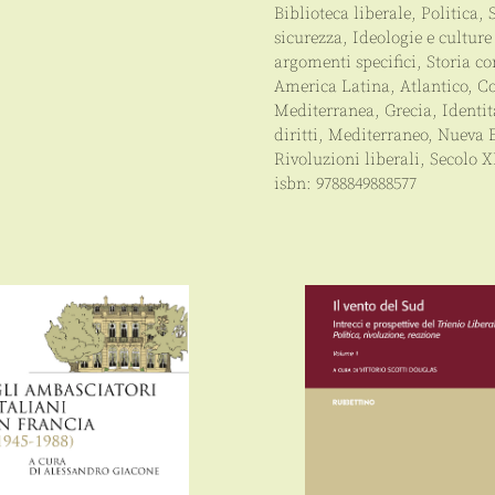
Biblioteca liberale
,
Politica
,
sicurezza
,
Ideologie e culture
argomenti specifici
,
Storia c
America Latina
,
Atlantico
,
Co
Mediterranea
,
Grecia
,
Identit
diritti
,
Mediterraneo
,
Nueva 
Rivoluzioni liberali
,
Secolo X
isbn:
9788849888577