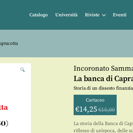
Catalogo
Università
Riviste
Eventi
apracotta
Incoronato Samm
🔍
La banca di Capr
Storia di un dissesto finanzi
Cartaceo
€
14,25
€
15,00
La storia della Banca di Ca
riflesso di un’epoca, delle s