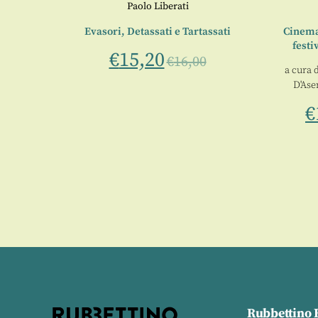
ancesco
Paolo Liberati
Evasori, Detassati e Tartassati
Cinema 
festi
no di
€
15,20
€
16,00
a cura 
0
D'Ase
€
Rubbettino 