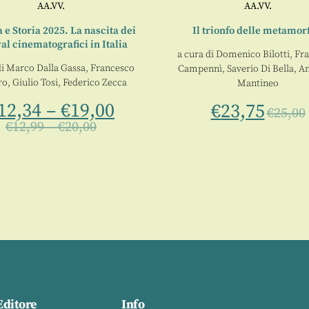
AA.VV.
AA.VV.
e Storia 2025. La nascita dei
Il trionfo delle metamor
val cinematografici in Italia
a cura di
Domenico Bilotti
,
Fr
di
Marco Dalla Gassa
,
Francesco
Campennì
,
Saverio Di Bella
,
An
ro
,
Giulio Tosi
,
Federico Zecca
Mantineo
12,34
–
€
19,00
€
23,75
€
25,00
€
12,99
–
€
20,00
Editore
Info