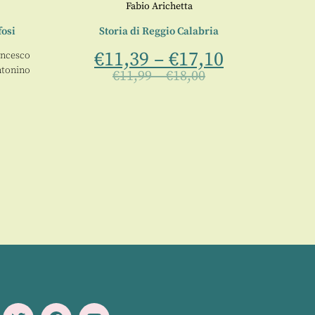
Fabio Arichetta
fosi
Storia di Reggio Calabria
Gli Am
€
11,39
–
€
17,10
ancesco
a
tonino
€
11,99
–
€
18,00