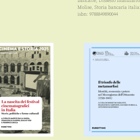
bancarie
,
Dissesto finanziario
Molise
,
Storia bancaria itali
isbn:
9788849890044