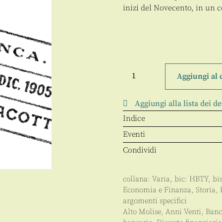
inizi del Novecento, in un 
La
banca
Aggiungi al 
di
Capracotta
quantità
Aggiungi alla lista dei de
Indice
Eventi
Condividi
collana:
Varia
, bic:
HBTY
, bi
Economia e Finanza
,
Storia
,
argomenti specifici
Alto Molise
,
Anni Venti
,
Banc