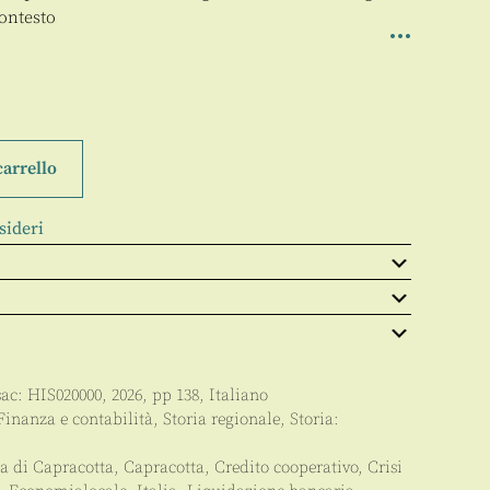
contesto
carrello
sideri
sac:
HIS020000
,
2026
, pp
138
,
Italiano
Finanza e contabilità
,
Storia regionale
,
Storia:
a di Capracotta
,
Capracotta
,
Credito cooperativo
,
Crisi