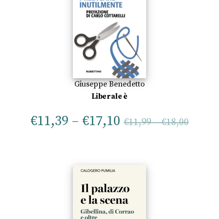
Giuseppe Benedetto
Liberale è
€
11,39
–
€
17,10
€
11,99
–
€
18,00