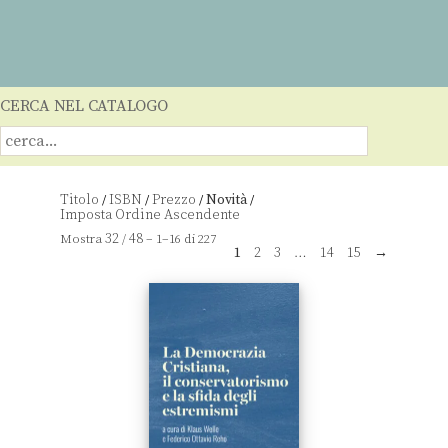
CERCA NEL CATALOGO
Titolo
ISBN
Prezzo
Novità
/
/
/
/
32
48
Mostra
/
– 1–16 di 227
1
2
3
…
14
15
→