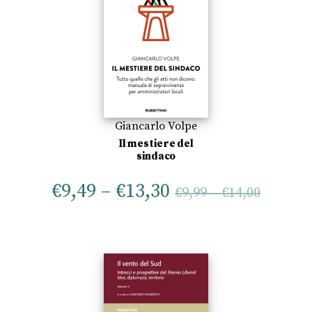
Giancarlo Volpe
Il mestiere del
sindaco
€
9,49
–
€
13,30
€
9,99
–
€
14,00