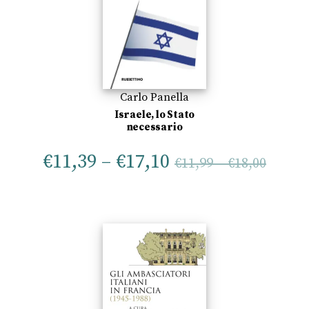
Carlo Panella
Israele, lo Stato
necessario
€
11,39
–
€
17,10
€
11,99
–
€
18,00