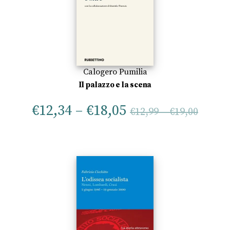
Calogero Pumilia
Il palazzo e la scena
€
12,34
–
€
18,05
€
12,99
–
€
19,00