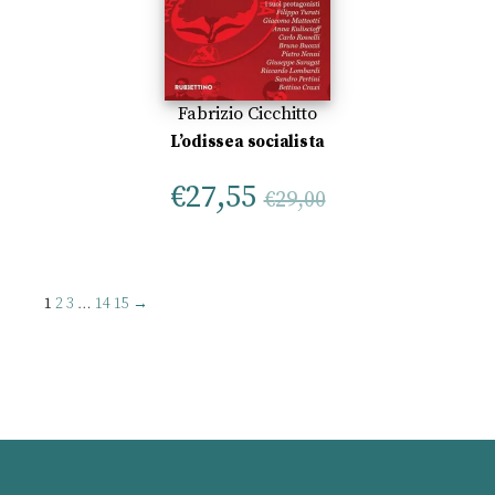
Fabrizio Cicchitto
L’odissea socialista
€
27,55
€
29,00
1
2
3
…
14
15
→