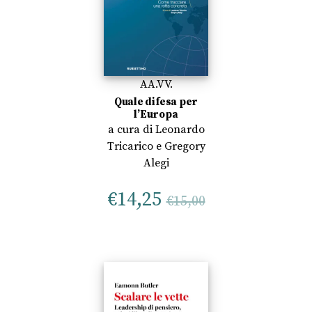
AA.VV.
Quale difesa per
l’Europa
a cura di
Leonardo
Tricarico
e
Gregory
Alegi
€
14,25
€
15,00