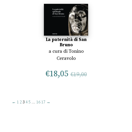
La paternità di San
Bruno
a cura di
Tonino
Ceravolo
€
18,05
€
19,00
←
1
2
3
4
5
…
16
17
→