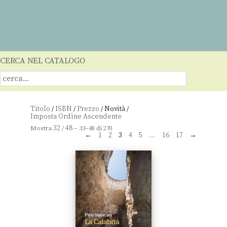
CERCA NEL CATALOGO
Titolo
ISBN
Prezzo
Novità
/
/
/
/
32
48
Mostra
/
– 33–48 di 270
←
1
2
3
4
5
…
16
17
→