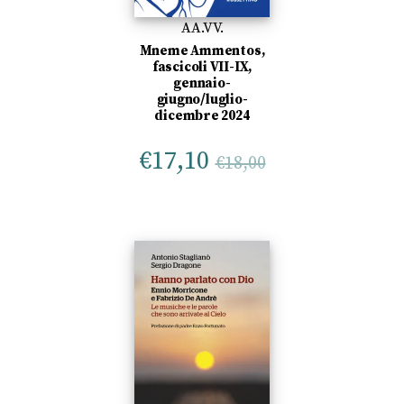
AA.VV.
Mneme Ammentos,
fascicoli VII-IX,
gennaio-
giugno/luglio-
dicembre 2024
€
17,10
€
18,00