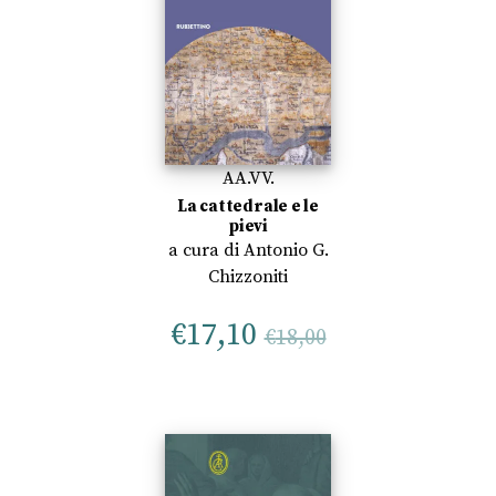
AA.VV.
La cattedrale e le
pievi
a cura di
Antonio G.
Chizzoniti
€
17,10
€
18,00