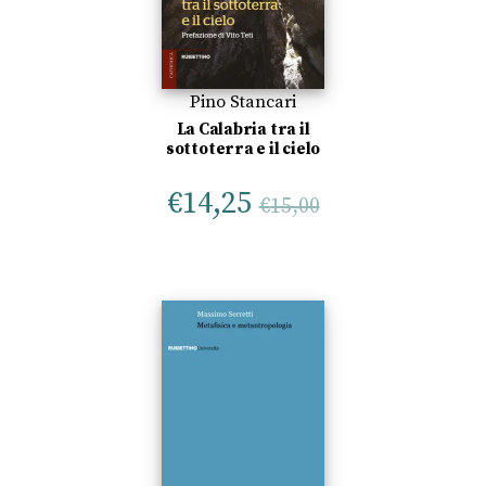
Pino Stancari
La Calabria tra il
sottoterra e il cielo
€
14,25
€
15,00