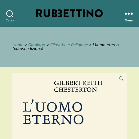
Rubbettino
Cerca
Menu
editore
Home
>
Catalogo
>
Filosofia e Religione
> L’uomo eterno
(nuova edizione)
🔍