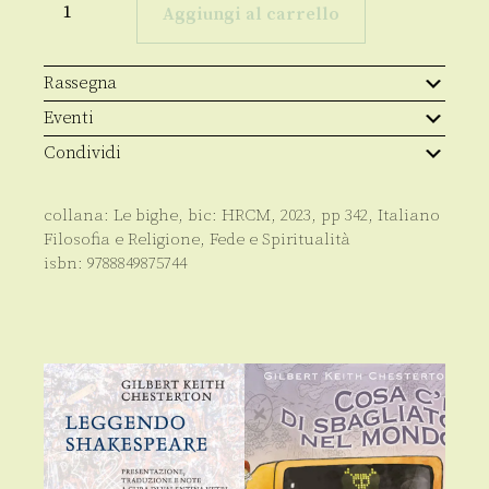
eterno
Aggiungi al carrello
(nuova
edizione)
quantità
Rassegna
Eventi
Condividi
collana:
Le bighe
, bic:
HRCM
,
2023
, pp
342
,
Italiano
Filosofia e Religione
,
Fede e Spiritualità
isbn:
9788849875744