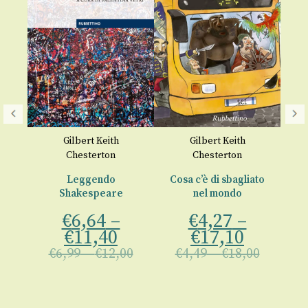
Gilbert Keith
Gilbert Keith
Chesterton
Chesterton
Leggendo
Cosa c’è di sbagliato
R
Shakespeare
nel mondo
€
6,64
–
€
4,27
–
o
€
11,40
€
17,10
€
6,99
–
€
12,00
€
4,49
–
€
18,00
00