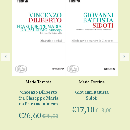
Mario Torcivia
Mario Torcivia
Vincenzo Diliberto
Giovanni Battista
F
fra Giuseppe Maria
Sidoti
m
da Palermo ofmcap
€
17,10
€
€
18,00
€
26,60
€
28,00
00