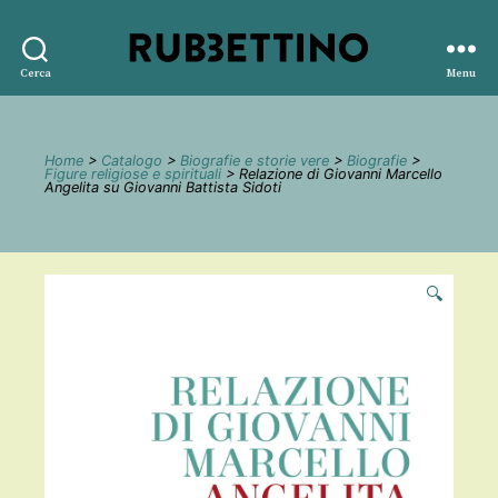
Rubbettino
Cerca
Menu
editore
Home
>
Catalogo
>
Biografie e storie vere
>
Biografie
>
Figure religiose e spirituali
> Relazione di Giovanni Marcello
Angelita su Giovanni Battista Sidoti
🔍