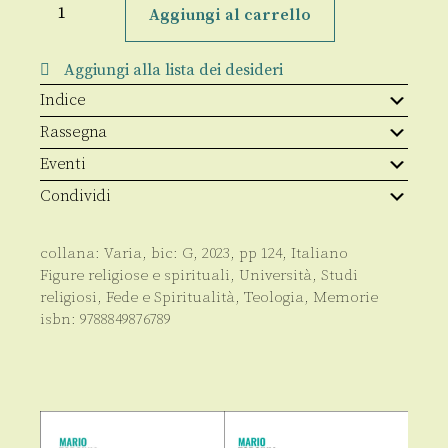
di
Aggiungi al carrello
Giovanni
Marcello
Angelita
Aggiungi alla lista dei desideri
su
Giovanni
Indice
Battista
Sidoti
Rassegna
quantità
Eventi
Condividi
collana:
Varia
, bic:
G
,
2023
, pp
124
,
Italiano
Figure religiose e spirituali
,
Università
,
Studi
religiosi
,
Fede e Spiritualità
,
Teologia
,
Memorie
isbn:
9788849876789