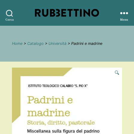
Rubbettino
Cerca
Menu
editore
Home
>
Catalogo
>
Università
> Padrini e madrine
🔍