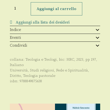
Padrini
e
Aggiungi al carrello
madrine
quantità
Aggiungi alla lista dei desideri
Indice
Eventi
Condividi
collana:
Teologia e Teologi
, bic:
HRC
,
2023
, pp
197
,
Italiano
Università
,
Studi religiosi
,
Fede e Spiritualità
,
Diritto
,
Teologia pastorale
isbn:
9788849875638