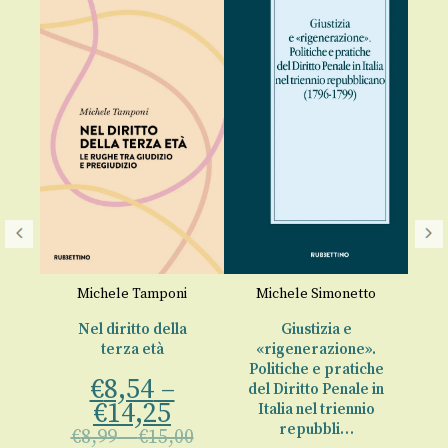
I
soc
Michele Tamponi
Michele Simonetto
€
Nel diritto della
Giustizia e
terza età
«rigenerazione».
o
Politiche e pratiche
€
8,54
–
del Diritto Penale in
€
14,25
Italia nel triennio
00
repubbli…
€
8,99
–
€
15,00