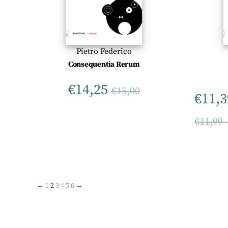
Pietro Federico
Consequentia Rerum
€
14,25
€
15,00
€
11,3
€
11,99
←
1
2
3
4
5
6
→