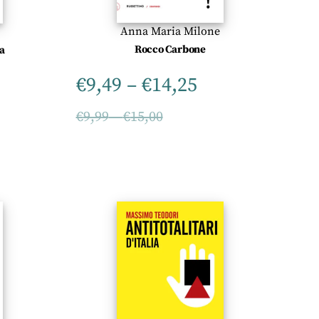
Anna Maria Milone
Rocco Carbone
a
€
9,49
–
€
14,25
€
9,99
–
€
15,00