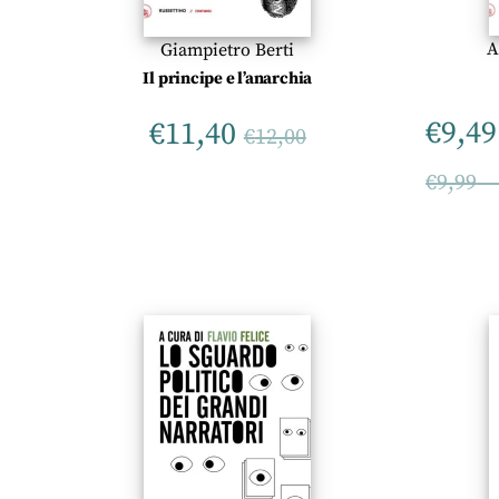
A
Giampietro Berti
Il principe e l’anarchia
€
9,49
€
11,40
€
12,00
€
9,99