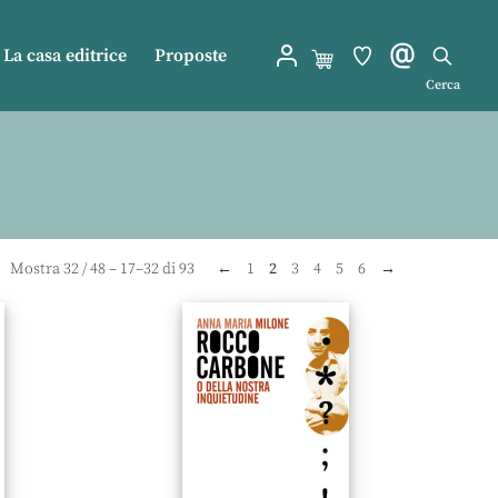
La casa editrice
Proposte
Cerca
Mostra
32
/
48
– 17–32 di 93
←
1
2
3
4
5
6
→