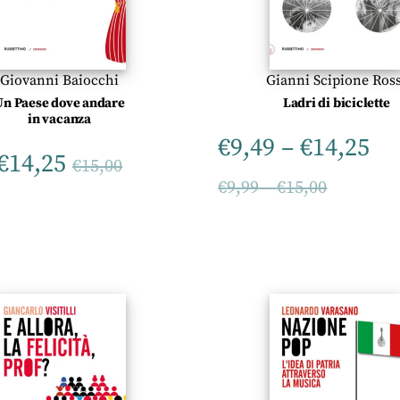
Giovanni Baiocchi
Gianni Scipione Ross
Un Paese dove andare
Ladri di biciclette
in vacanza
€
9,49
–
€
14,25
€
14,25
€
15,00
€
9,99
–
€
15,00