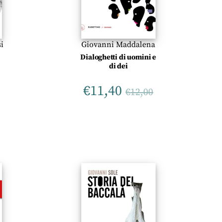
i
Giovanni Maddalena
Dialoghetti di uomini e
di dei
€
11,40
€
12,00