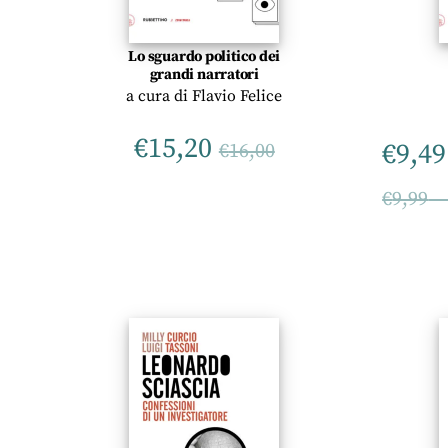
Lo sguardo politico dei
grandi narratori
a cura di
Flavio Felice
€
15,20
€
9,49
€
16,00
€
9,99