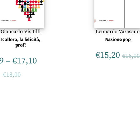
Giancarlo Visitilli
Leonardo Varasano
E allora, la felicità,
Nazione pop
prof?
€
15,20
€
16,00
9
–
€
17,10
–
€
18,00