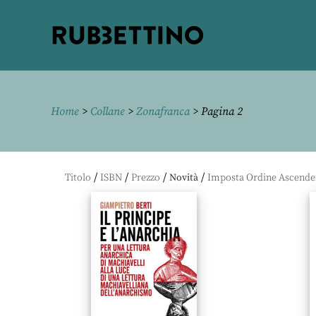
Rubbettino
editore
Home
>
Collane
>
Zonafranca
> Pagina 2
/
/
/
/
Titolo
ISBN
Prezzo
Novità