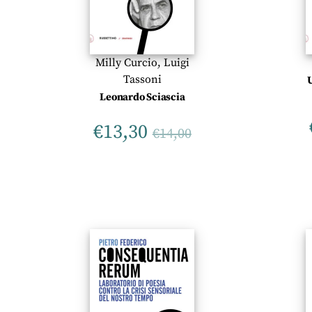
Milly Curcio
,
Luigi
Tassoni
Leonardo Sciascia
€
13,30
€
14,00