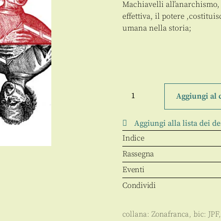
Machiavelli all’anarchismo, 
effettiva, il potere ,costitu
umana nella storia;
Il
principe
Aggiungi al 
e
l'anarchia
quantità
Aggiungi alla lista dei de
Indice
Rassegna
Eventi
Condividi
collana:
Zonafranca
, bic:
JPF