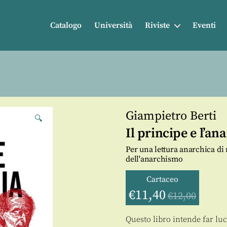
Catalogo
Università
Riviste
Eventi
Giampietro Berti
🔍
Il principe e l’an
Per una lettura anarchica di 
dell'anarchismo
Cartaceo
€
11,40
€
12,00
Questo libro intende far lu