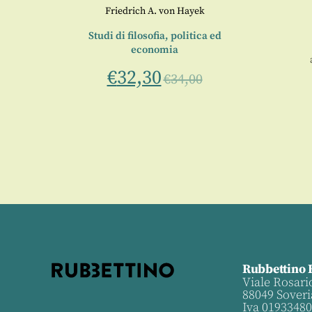
Friedrich A. von Hayek
destino
Studi di filosofia, politica ed
economia
€
32,30
€
34,00
Rubbettino 
Viale Rosari
88049 Soveri
Iva 0193348