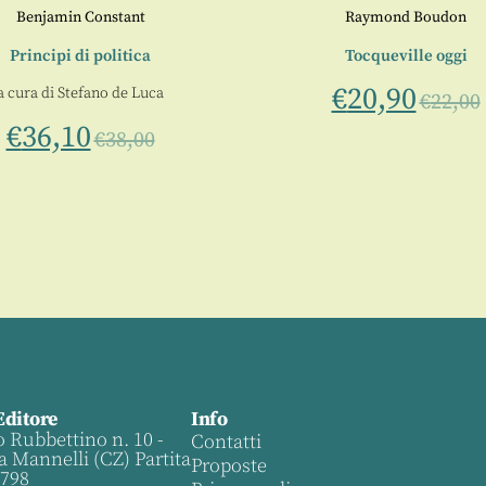
Benjamin Constant
Raymond Boudon
Principi di politica
Tocqueville oggi
€
20,90
a cura di
Stefano de Luca
€
22,00
€
36,10
€
38,00
Editore
Info
o Rubbettino n. 10 -
Contatti
a Mannelli (CZ) Partita
Proposte
0798