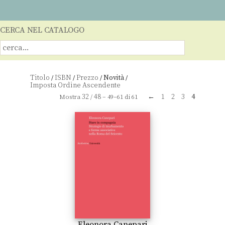
CERCA NEL CATALOGO
Titolo
ISBN
Prezzo
Novità
/
/
/
/
32
48
←
1
2
3
4
Mostra
/
– 49–61 di 61
Eleonora Canepari