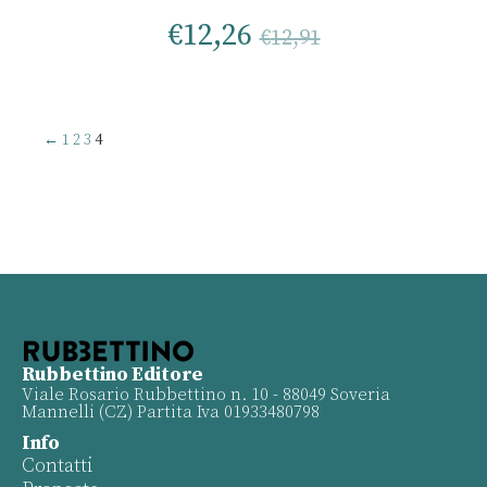
€
12,26
€
12,91
←
1
2
3
4
Rubbettino Editore
Viale Rosario Rubbettino n. 10 - 88049 Soveria
Mannelli (CZ) Partita Iva 01933480798
Info
Contatti