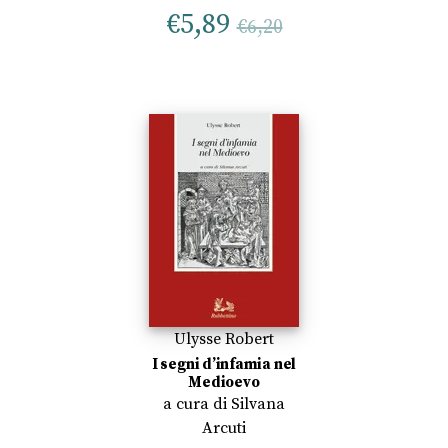
€
5,89
€
6,20
Ulysse Robert
I segni d’infamia nel
Medioevo
a cura di
Silvana
Arcuti