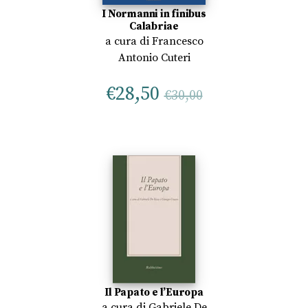
I Normanni in finibus
Calabriae
a cura di
Francesco
Antonio Cuteri
€
28,50
€
30,00
Il Papato e l’Europa
a cura di
Gabriele De