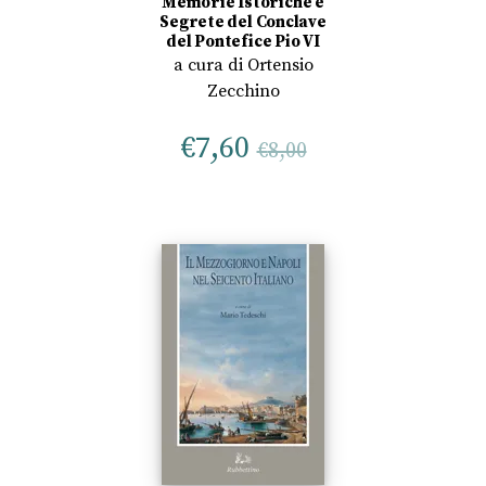
Memorie Istoriche e
Segrete del Conclave
del Pontefice Pio VI
a cura di
Ortensio
Zecchino
€
7,60
€
8,00