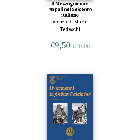
Il Mezzogiorno e
Napoli nel Seicento
italiano
a cura di
Mario
Tedeschi
€
9,50
€
10,00