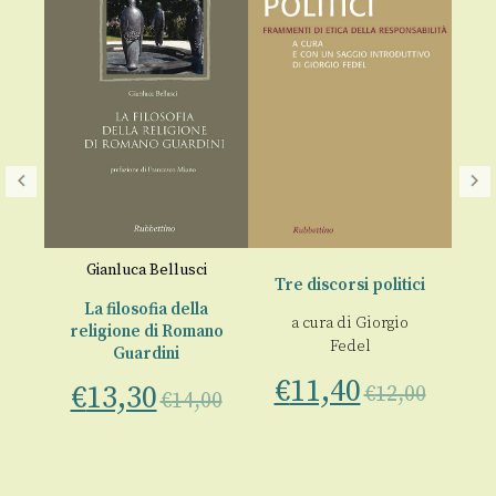
i
Gianluca Bellusci
Tre discorsi politici
 di
La filosofia della
St
a cura di
Giorgio
religione di Romano
fi
Fedel
rdo
Guardini
€
11,40
€
13,30
€
€
12,00
€
14,00
00