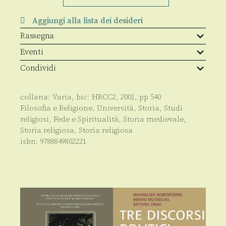
l'Europa
quantità
Aggiungi alla lista dei desideri
Rassegna
Eventi
Condividi
collana:
Varia
, bic:
HRCC2
,
2001
, pp
540
Filosofia e Religione
,
Università
,
Storia
,
Studi
religiosi
,
Fede e Spiritualità
,
Storia medievale
,
Storia religiosa
,
Storia religiosa
isbn:
9788849802221