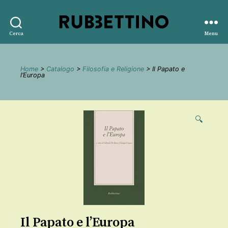
Rubbettino
Cerca
Menu
editore
Home
>
Catalogo
>
Filosofia e Religione
> Il Papato e
l’Europa
🔍
Il Papato e l’Europa