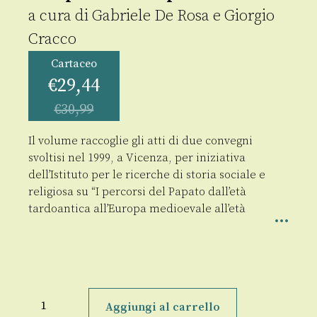
a cura di
Gabriele De Rosa
e
Giorgio
Cracco
Cartaceo
€
29,44
€
30,99
Il volume raccoglie gli atti di due convegni
svoltisi nel 1999, a Vicenza, per iniziativa
dell’Istituto per le ricerche di storia sociale e
religiosa su “I percorsi del Papato dall’età
tardoantica all’Europa medioevale all’età
Il
Papato
Aggiungi al carrello
e