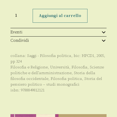
Individuo
e
Aggiungi al carrello
comunità
nella
filosofia
politica
Eventi
di
G.W.
Condividi
Leibniz
quantità
collana:
Saggi - Filosofia politica
, bic:
HPCD1
,
2005
,
pp
324
Filosofia e Religione
,
Università
,
Filosofia
,
Scienze
politiche e dell’amministrazione
,
Storia della
filosofia occidentale
,
Filosofia politica
,
Storia del
pensiero politico – studi monografici
isbn:
9788849812121