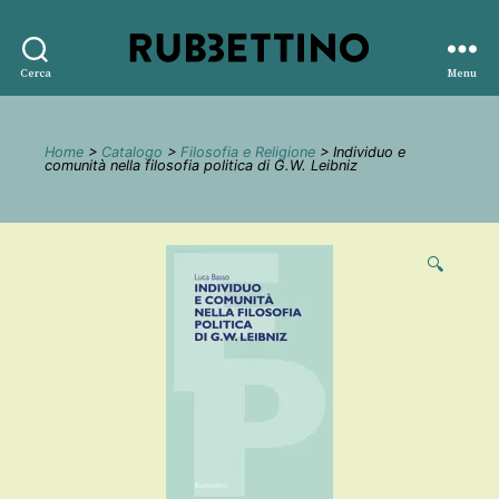
Rubbettino
Cerca
Menu
editore
Home
>
Catalogo
>
Filosofia e Religione
> Individuo e
comunità nella filosofia politica di G.W. Leibniz
🔍