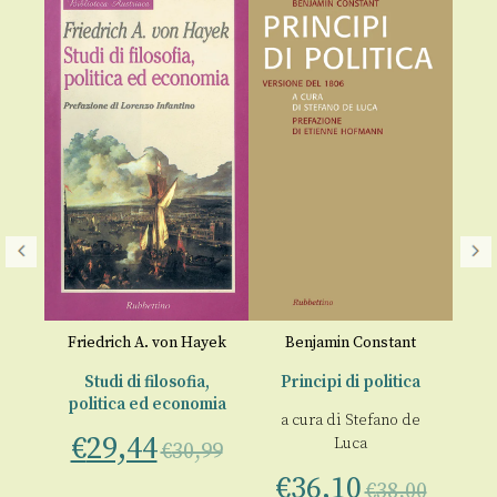
G
p
yek
Friedrich A. von Hayek
Benjamin Constant
€
,
Studi di filosofia,
Principi di politica
mia
politica ed economia
a cura di
Stefano de
€
29,44
Luca
00
€
30,99
€
36,10
€
38,00