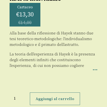
Cartaceo
€
13,30
€
14,00
Alla base della riflessione di Hayek stanno due
tesi teoretico-metodologiche: l’individualismo
metodologico e il primato dell’astratto.
La teoria dell’esperienza di Hayek è la presenza
degli elementi infiniti che costituiscono
l’esperienza, di cui non possiamo cogliere
La
sovranità
Aggiungi al carrello
della
legge