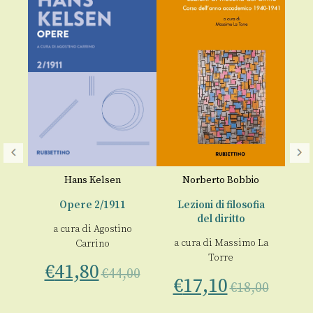
G
p
Hans Kelsen
Norberto Bobbio
€
to.
Opere 2/1911
Lezioni di filosofia
a
del diritto
a cura di
Agostino
a cura di
Massimo La
Carrino
 La
Torre
€
41,80
€
44,00
€
17,10
€
18,00