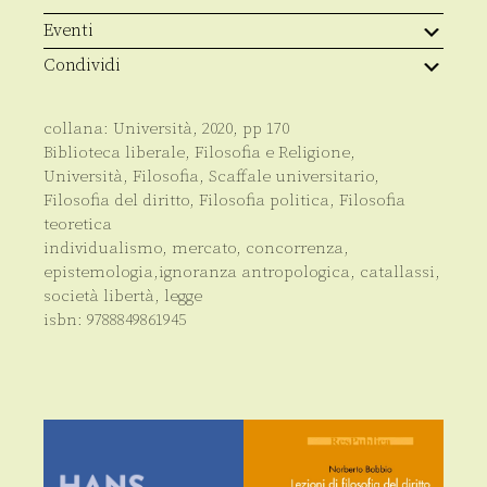
e
la
Eventi
libertà
individuale
Condividi
quantità
collana:
Università
,
2020
, pp
170
Biblioteca liberale
,
Filosofia e Religione
,
Università
,
Filosofia
,
Scaffale universitario
,
Filosofia del diritto
,
Filosofia politica
,
Filosofia
teoretica
individualismo, mercato, concorrenza,
epistemologia,ignoranza antropologica, catallassi,
società libertà, legge
isbn:
9788849861945