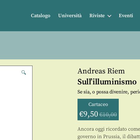
Catalogo
Università
Riviste
Eventi
Andreas Riem
🔍
Sull’illuminismo
Se sia, o possa divenire, peri
Cartaceo
€
9,50
€
10,00
Ancora oggi ricordato come 
governo in Prussia, il dibatt