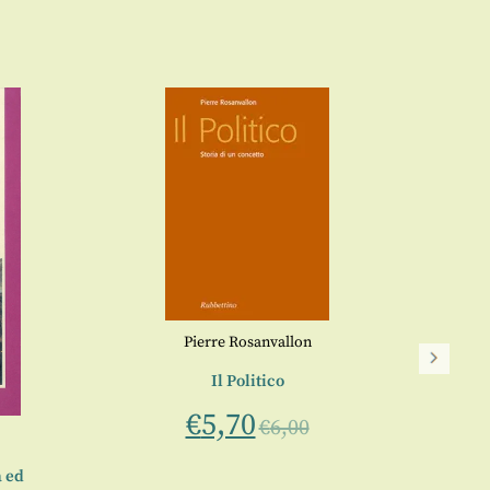
Pierre Rosanvallon
Il Politico
L’an
€
5,70
€
6,00
a ed