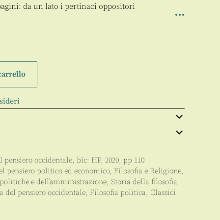
gini: da un lato i pertinaci oppositori
carrello
sideri
l pensiero occidentale
, bic:
HP
,
2020
, pp
110
del pensiero politico ed economico
,
Filosofia e Religione
,
politiche e dell’amministrazione
,
Storia della filosofia
a del pensiero occidentale
,
Filosofia politica
,
Classici