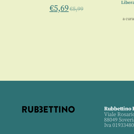
Libera
€
5,69
€
5,99
a cura
Rubbettino 
Viale Rosari
88049 Soveri
Iva 0193348