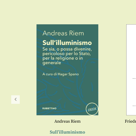
Andreas Riem
Fried
 ed
Sull’illuminismo