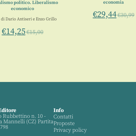
economia
lismo politico. Liberalismo
economico
€
29,44
€
30,99
 di
Dario Antiseri
e
Enzo Grillo
€
14,25
€
15,00
Editore
Info
o Rubbettino n. 10 -
Contatti
a Mannelli (CZ) Partita
Proposte
0798
Privacy policy