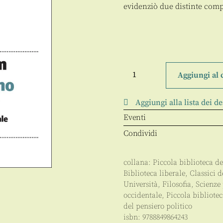
evidenziò due distinte compa
Sull’illuminismo
quantità
Aggiungi al 
Aggiungi alla lista dei de
Eventi
Condividi
collana:
Piccola biblioteca de
Biblioteca liberale
,
Classici 
Università
,
Filosofia
,
Scienze 
occidentale
,
Piccola bibliotec
del pensiero politico
isbn:
9788849864243