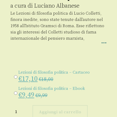
a cura di
Luciano Albanese
Le Lezioni di filosofia politica di Lucio Colletti,
finora inedite, sono state tenute dall’autore nel
1958 all’Istituto Gramsci di Roma. Esse riflettono
sia gli interessi del Colletti studioso di fama
internazionale del pensiero marxista,
Lezioni di filosofia politica – Cartaceo
€
17,10
€
18,00
Lezioni di filosofia politica – Ebook
€
9,49
€
9,99
Lezioni
di
Aggiungi al carrello
filosofia