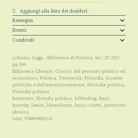
politica
quantità
Aggiungi alla lista dei desideri
Rassegna
Eventi
Condividi
collana:
Saggi - Biblioteca di Politica
, bic:
JP
,
2017
,
pp
244
Biblioteca liberale
,
Classici del pensiero politico ed
economico
,
Politica
,
Università
,
Filosofia
,
Scienze
politiche e dell’amministrazione
,
Filosofia politica
,
Filosofia politica
bernstein
,
filosofia politica
,
hilferding
,
kant
,
kautsky
,
Lenin
,
liberalismo
,
lucio coletti
,
questione
ebraica
isbn:
9788849851731