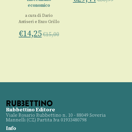
economico
a cura di
Dario
Antiseri
e
Enzo Grillo
€
14,25
€
15,00
Rubbettino Editore
Viale Rosario Rubbettino n. 10 - 88049 Soveria
Mannelli (CZ) Partita Iva 01933480798
Info