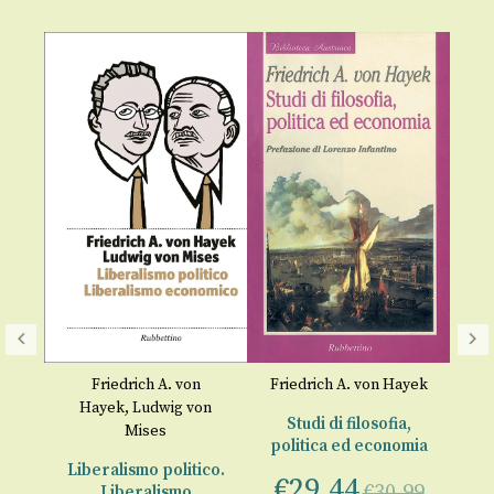
P
yek
Friedrich A. von
Friedrich A. von Hayek
Hayek
,
Ludwig von
,
Studi di filosofia,
Mises
mia
politica ed economia
Liberalismo politico.
€
29,44
00
€
30,99
Liberalismo