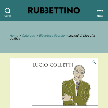
Rubbettino
Cerca
Menu
editore
Home
>
Catalogo
>
Biblioteca liberale
> Lezioni di filosofia
politica
🔍