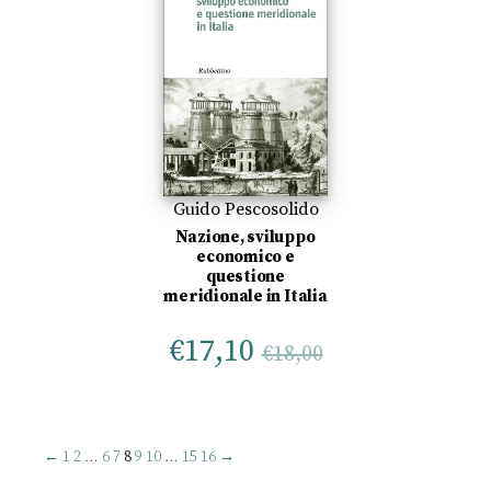
Guido Pescosolido
Nazione, sviluppo
economico e
questione
meridionale in Italia
€
17,10
€
18,00
←
1
2
…
6
7
8
9
10
…
15
16
→