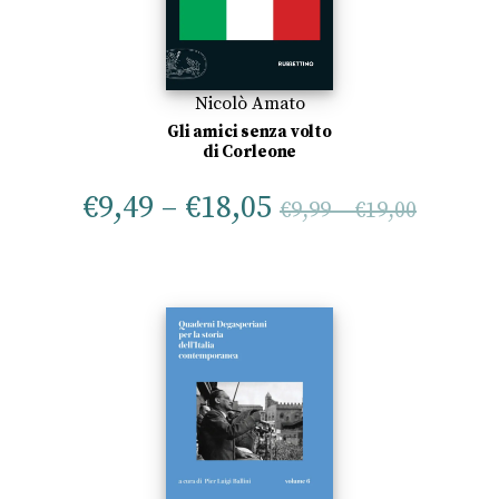
Nicolò Amato
Gli amici senza volto
di Corleone
€
9,49
–
€
18,05
€
9,99
–
€
19,00