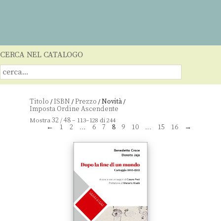
CERCA NEL CATALOGO
Titolo
ISBN
Prezzo
Novità
/
/
/
/
32
48
Mostra
/
– 113–128 di 244
←
1
2
…
6
7
8
9
10
…
15
16
→