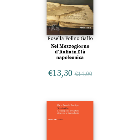
Rosella Folino Gallo
Nel Mezzogiorno
d’Italia in Età
napoleonica
€
13,30
€
14,00