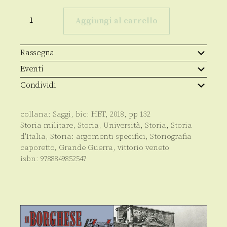
Da
Caporetto
Aggiungi al carrello
a
Vittorio
Veneto
quantità
Rassegna
Eventi
Condividi
collana:
Saggi
, bic:
HBT
,
2018
, pp
132
Storia militare
,
Storia
,
Università
,
Storia
,
Storia
d'Italia
,
Storia: argomenti specifici
,
Storiografia
caporetto
,
Grande Guerra
,
vittorio veneto
isbn:
9788849852547