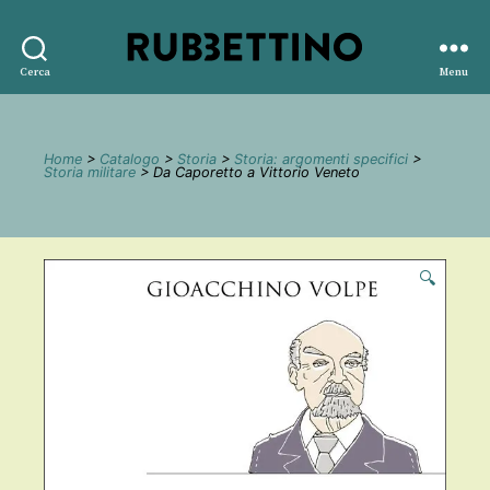
Rubbettino
Cerca
Menu
editore
Home
>
Catalogo
>
Storia
>
Storia: argomenti specifici
>
Storia militare
> Da Caporetto a Vittorio Veneto
🔍