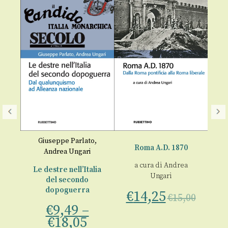
e
Giuseppe Parlato
,
Roma A.D. 1870
Andrea Ungari
St
a cura di
Andrea
a
Le destre nell’Italia
Ungari
pr
del secondo
00
dopoguerra
€
14,25
€
15,00
€
€
9,49
–
€
18,05