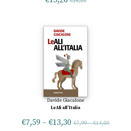
€
16,00
Davide Giacalone
LeAli all’Italia
€
7,59
–
€
13,30
€
7,99
–
€
14,00