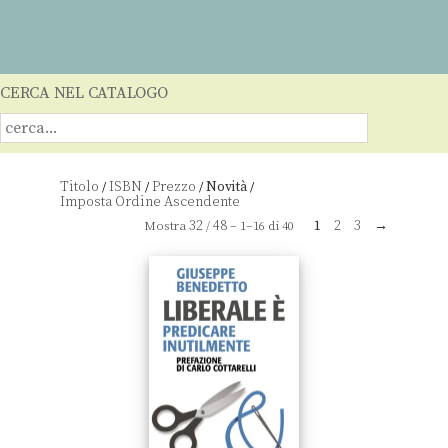
CERCA NEL CATALOGO
Titolo
ISBN
Prezzo
Novità
/
/
/
/
32
48
1
2
3
→
Mostra
/
– 1–16 di 40