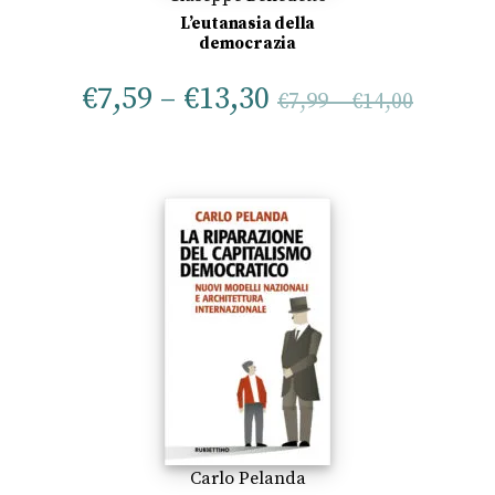
L’eutanasia della
democrazia
€
7,59
–
€
13,30
€
7,99
–
€
14,00
Carlo Pelanda