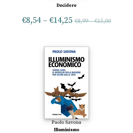
Decidere
€
8,54
–
€
14,25
€
8,99
–
€
15,00
Paolo Savona
Illuminismo