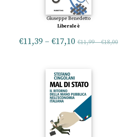
Giuseppe Benedetto
Liberale è
€
11,39
–
€
17,10
€
11,99
–
€
18,00