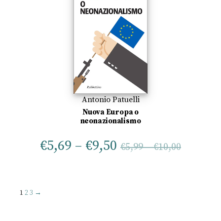
Antonio Patuelli
Nuova Europa o
neonazionalismo
€
5,69
–
€
9,50
€
5,99
–
€
10,00
1
2
3
→