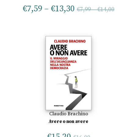
€
7,59
–
€
13,30
€
7,99
–
€
14,00
Claudio Brachino
Avere o non avere
€
15,20