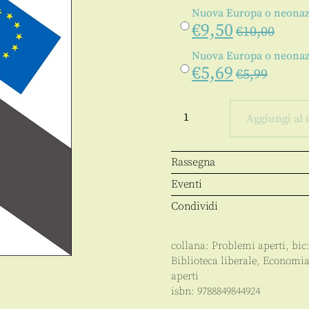
Nuova Europa o neonaz
€
9,50
€
10,00
Nuova Europa o neonaz
€
5,69
€
5,99
Nuova
Europa
Aggiungi al 
o
neonazionalismo
quantità
Rassegna
Eventi
Condividi
collana:
Problemi aperti
, bic
Biblioteca liberale
,
Economia
aperti
isbn:
9788849844924