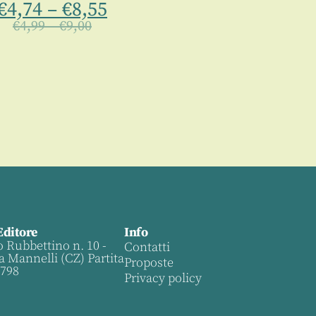
€
4,74
–
€
8,55
€
4,99
–
€
9,00
Editore
Info
o Rubbettino n. 10 -
Contatti
a Mannelli (CZ) Partita
Proposte
0798
Privacy policy