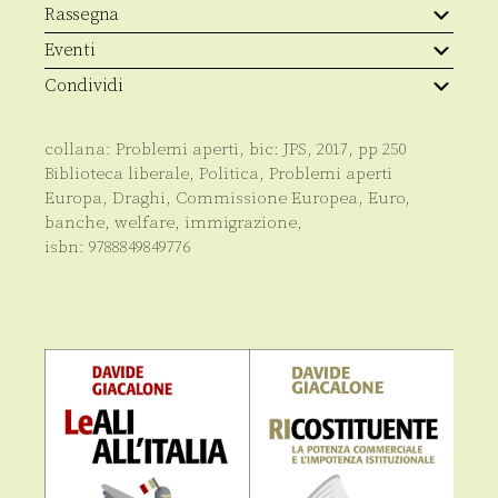
Rassegna
Eventi
Condividi
collana:
Problemi aperti
, bic:
JPS
,
2017
, pp
250
Biblioteca liberale
,
Politica
,
Problemi aperti
Europa, Draghi, Commissione Europea, Euro,
banche, welfare, immigrazione,
isbn:
9788849849776