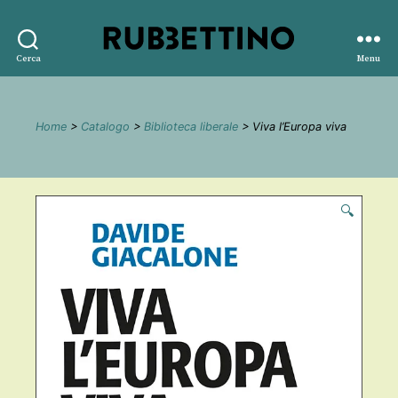
Rubbettino
Cerca
Menu
editore
Home
>
Catalogo
>
Biblioteca liberale
> Viva l’Europa viva
🔍