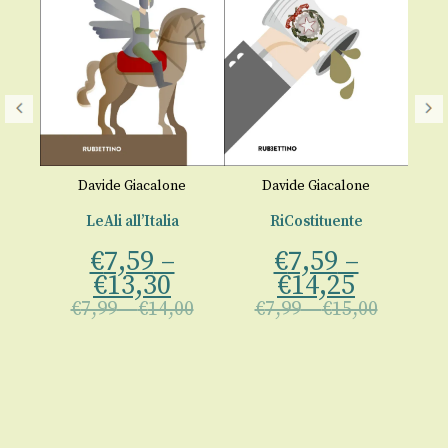
e
Davide Giacalone
Davide Giacalone
ne
LeAli all’Italia
RiCostituente
R
€
7,59
–
€
7,59
–
€
13,30
€
14,25
00
€
7,99
–
€
14,00
€
7,99
–
€
15,00