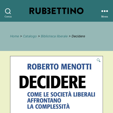
Rubbettino
Cerca
Menu
editore
Home
>
Catalogo
>
Biblioteca liberale
> Decidere
🔍