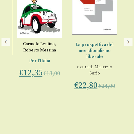
Carmelo Lentino
,
La prospettiva del
Roberto Messina
meridionalismo
liberale
Per l’Italia
la
a cura di
Maurizio
€
12,35
€
13,00
Serio
ne
€
22,80
St
€
24,00
a 
00
€