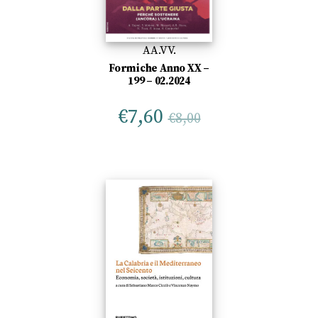
AA.VV.
Formiche Anno XX –
199 – 02.2024
€
7,60
€
8,00