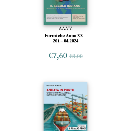
AA.VV.
Formiche Anno XX –
201 – 04.2024
€
7,60
€
8,00