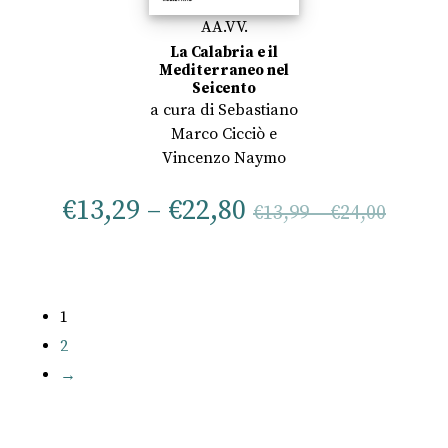
AA.VV.
La Calabria e il
Mediterraneo nel
Seicento
a cura di
Sebastiano
Marco Cicciò
e
Vincenzo Naymo
€
13,29
–
€
22,80
€
13,99
–
€
24,00
1
2
→