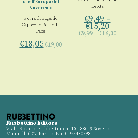
a cura di
Sebastiano
o nell’Europa del
€
Leotta
Novecento
a
€
9,49
–
a cura di
Eugenio
a
€
15,20
Capozzi
e
Rossella
Pace
€
9,99
–
€
16,00
00
€
18,05
€
19,00
Rubbettino Editore
Viale Rosario Rubbettino n. 10 - 88049 Soveria
Mannelli (CZ) Partita Iva 01933480798