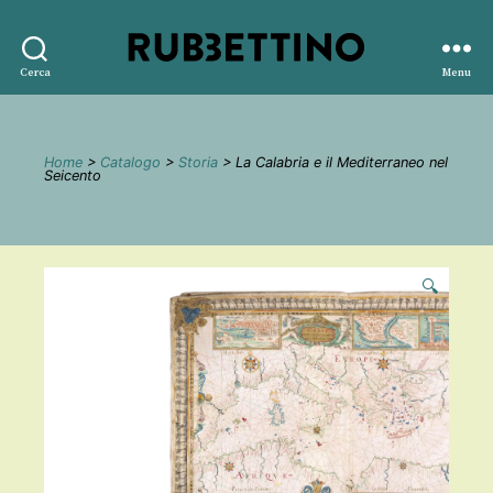
Rubbettino
Cerca
Menu
editore
Home
>
Catalogo
>
Storia
> La Calabria e il Mediterraneo nel
Seicento
🔍