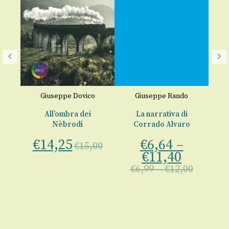
I
a
Giuseppe Dovico
Giuseppe Rando
a
All’ombra dei
La narrativa di
Nèbrodi
Corrado Alvaro
€
14,25
€
6,64
–
€
15,00
€
11,40
00
€
6,99
–
€
12,00