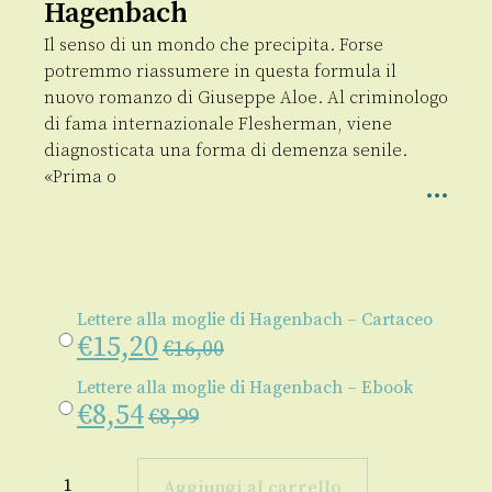
Hagenbach
Il senso di un mondo che precipita. Forse
potremmo riassumere in questa formula il
nuovo romanzo di Giuseppe Aloe. Al criminologo
di fama internazionale Flesherman, viene
diagnosticata una forma di demenza senile.
«Prima o
Lettere alla moglie di Hagenbach – Cartaceo
€
15,20
€
16,00
Lettere alla moglie di Hagenbach – Ebook
€
8,54
€
8,99
Lettere
alla
Aggiungi al carrello