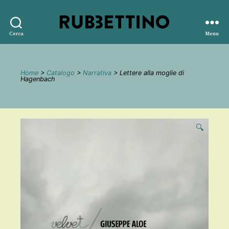
Rubbettino
Cerca
Menu
editore
Home
>
Catalogo
>
Narrativa
> Lettere alla moglie di
Hagenbach
🔍