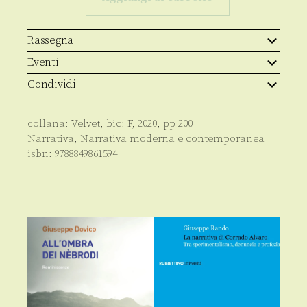
moglie
di
Hagenbach
quantità
Rassegna
Eventi
Condividi
collana:
Velvet
, bic:
F
,
2020
, pp
200
Narrativa
,
Narrativa moderna e contemporanea
isbn:
9788849861594