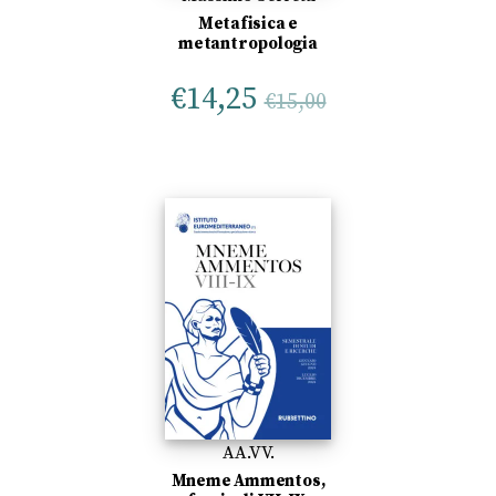
Metafisica e
metantropologia
€
14,25
€
15,00
AA.VV.
Mneme Ammentos,