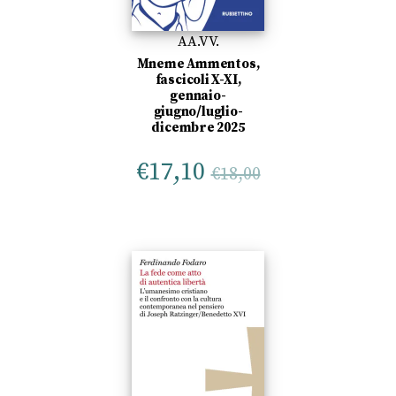
AA.VV.
Mneme Ammentos,
fascicoli X-XI,
gennaio-
giugno/luglio-
dicembre 2025
€
17,10
€
18,00