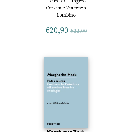
a cura di
Calogero
Cerami
e
Vincenzo
Lombino
€
20,90
€
22,00