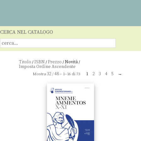
CERCA NEL CATALOGO
Titolo
ISBN
Prezzo
Novità
/
/
/
/
32
48
1
2
3
4
5
→
Mostra
/
– 1–16 di 73