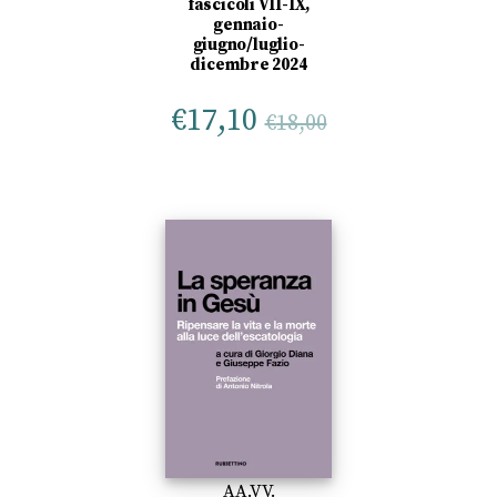
fascicoli VII-IX,
gennaio-
giugno/luglio-
dicembre 2024
€
17,10
€
18,00
AA.VV.