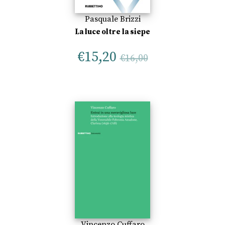
Pasquale Brizzi
La luce oltre la siepe
€
15,20
€
16,00
Vincenzo Cuffaro