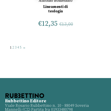
Antonio Bomenuto
Lineamenti di
teologia
€
12,35
€
13,00
1
2
3
4
5
→
Rubbettino Editore
Viale Rosario Rubbettino n. 10 - 88049 Soveria
Mannelli (CZ) Partita Iva 01933480798