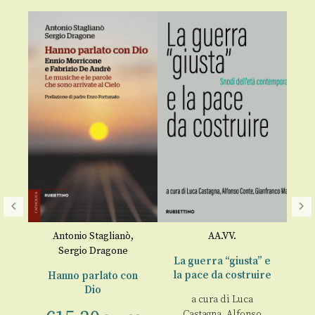
Antonio Staglianò
,
AA.VV.
Sergio Dragone
s,
La guerra “giusta” e
Osp
,
la pace da costruire
p
Hanno parlato con
Dio
a cura di
Luca
Castagna
,
Alfonso