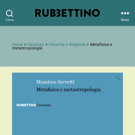
Rubbettino
Cerca
Menu
editore
Home
>
Catalogo
>
Filosofia e Religione
> Metafisica e
metantropologia
🔍