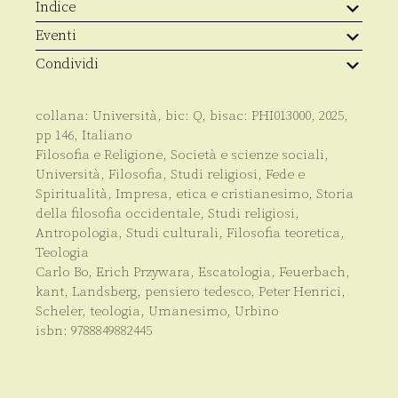
Indice
Eventi
Condividi
collana:
Università
, bic:
Q
, bisac:
PHI013000
,
2025
,
pp
146
,
Italiano
Filosofia e Religione
,
Società e scienze sociali
,
Università
,
Filosofia
,
Studi religiosi
,
Fede e
Spiritualità
,
Impresa, etica e cristianesimo
,
Storia
della filosofia occidentale
,
Studi religiosi
,
Antropologia
,
Studi culturali
,
Filosofia teoretica
,
Teologia
Carlo Bo
,
Erich Przywara
,
Escatologia
,
Feuerbach
,
kant
,
Landsberg
,
pensiero tedesco
,
Peter Henrici
,
Scheler
,
teologia
,
Umanesimo
,
Urbino
isbn:
9788849882445