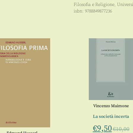
Filosofia e Religione
,
Univers
isbn:
9788849877236
Vincenzo Maimone
La società incerta
€
9,50
€
10,00