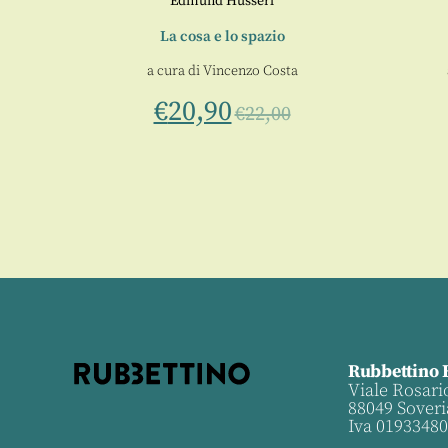
Edmund Husserl
 Nazioni
La cosa e lo spazio
ncenzo
a cura di
Vincenzo Costa
€
20,90
€
22,00
Rubbettino 
Viale Rosari
88049 Soveri
Iva 0193348