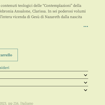
i contenuti teologici delle “Contemplazioni” della
Febronia Ansalone, Clarissa. In sei poderosi volumi
l’intera vicenda di Gesù di Nazareth dalla nascita
carrello
sideri
2023
, pp
216
,
Italiano