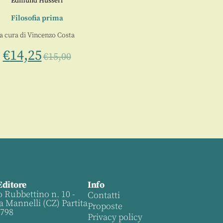
Edmund Husserl
Filosofia prima
a cura di
Vincenzo Costa
€
14,25
€
15,00
Editore
Info
o Rubbettino n. 10 -
Contatti
a Mannelli (CZ) Partita
Proposte
0798
Privacy policy