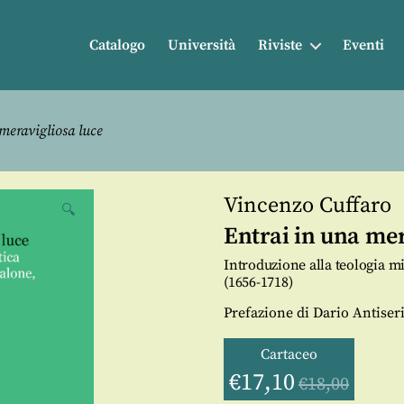
Catalogo
Università
Riviste
Eventi
meravigliosa luce
Vincenzo Cuffaro
🔍
Entrai in una mer
Introduzione alla teologia m
(1656-1718)
Prefazione di Dario Antiser
Cartaceo
€
17,10
€
18,00