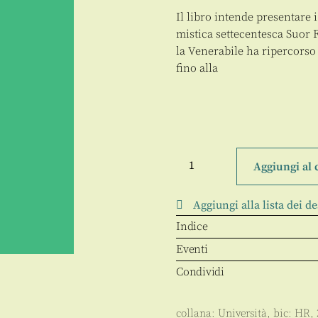
Il libro intende presentare 
mistica settecentesca Suor 
la Venerabile ha ripercorso 
fino alla
Entrai
in
Aggiungi al 
una
meravigliosa
luce
Aggiungi alla lista dei de
quantità
Indice
Eventi
Condividi
collana:
Università
, bic:
HR
,