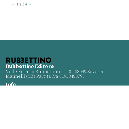
←
1
2
3
4
→
Rubbettino Editore
Viale Rosario Rubbettino n. 10 - 88049 Soveria
Mannelli (CZ) Partita Iva 01933480798
Info
Contatti
Proposte
Privacy policy
Twitter
Facebook
Youtube