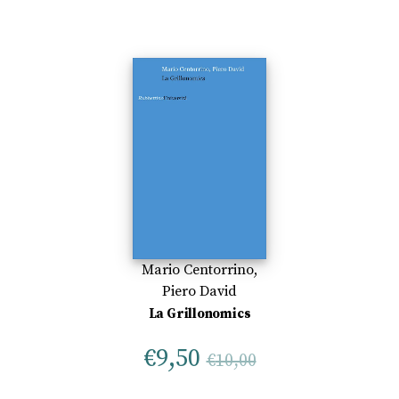
Mario Centorrino
,
Piero David
La Grillonomics
€
9,50
€
10,00