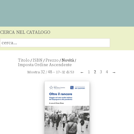
CERCA NEL CATALOGO
Titolo
ISBN
Prezzo
Novità
/
/
/
/
32
48
←
1
2
3
4
→
Mostra
/
– 17–32 di 53