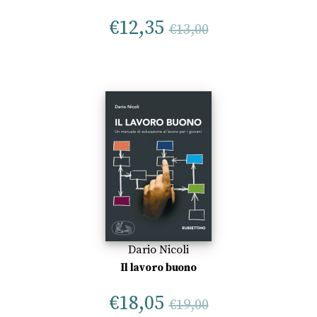
€
12,35
€
13,00
Dario Nicoli
Il lavoro buono
€
18,05
€
19,00