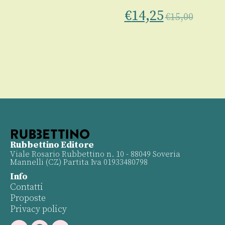
00
€
14,25
€
15,00
Rubbettino Editore
Viale Rosario Rubbettino n. 10 - 88049 Soveria
Mannelli (CZ) Partita Iva 01933480798
Info
Contatti
Proposte
Privacy policy