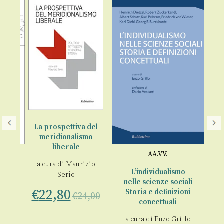
La prospettiva del
meridionalismo
liberale
AA.VV.
a cura di
Maurizio
€
d
L’individualismo
Serio
nelle scienze sociali
€
22,80
Storia e definizioni
€
24,00
concettuali
a cura di
Enzo Grillo