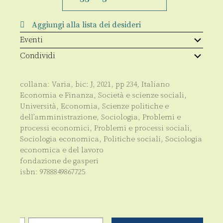
rancore
quantità
Aggiungi alla lista dei desideri
Eventi
Condividi
collana:
Varia
, bic:
J
,
2021
, pp
234
,
Italiano
Economia e Finanza
,
Società e scienze sociali
,
Università
,
Economia
,
Scienze politiche e
dell’amministrazione
,
Sociologia
,
Problemi e
processi economici
,
Problemi e processi sociali
,
Sociologia economica
,
Politiche sociali
,
Sociologia
economica e del lavoro
fondazione de gasperi
isbn:
9788849867725