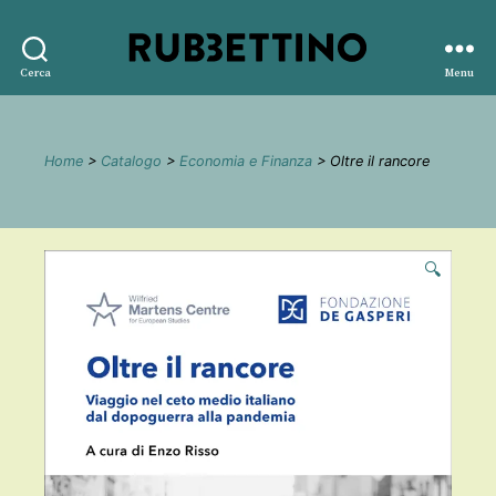
Rubbettino
Cerca
Menu
editore
Home
>
Catalogo
>
Economia e Finanza
> Oltre il rancore
🔍