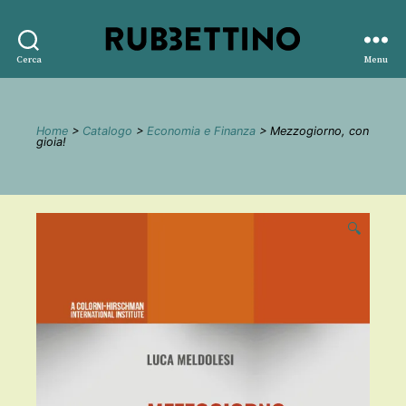
Rubbettino
Cerca
Menu
editore
Home
>
Catalogo
>
Economia e Finanza
> Mezzogiorno, con
gioia!
🔍