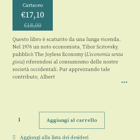
Cartaceo
€
17,10
€
18,00
Questo libro è scaturito da una lunga vicenda.
Nel 1976 un noto economista, Tibor Scitovsky,
pubblicò The Joyless Economy (
L’economia senza
gioia
) riferendosi al consumismo delle nostre
società occidentali. Pur apprezzando tale
contributo, Albert
Mezzogiorno,
con
Aggiungi al carrello
gioia!
quantità
Aggiungi alla lista dei desideri