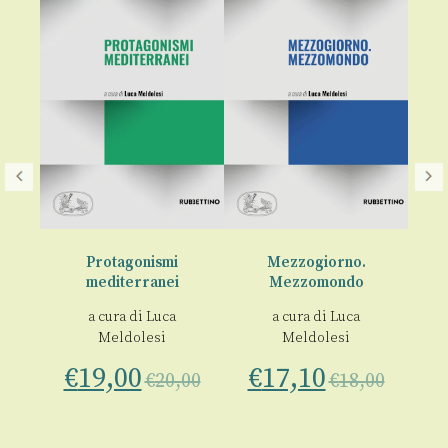
Protagonismi
Mezzogiorno.
mediterranei
Mezzomondo
L’
a
a cura di
Luca
a cura di
Luca
il
Meldolesi
Meldolesi
rno
€
19,00
€
17,10
€
20,00
€
18,00
00
€