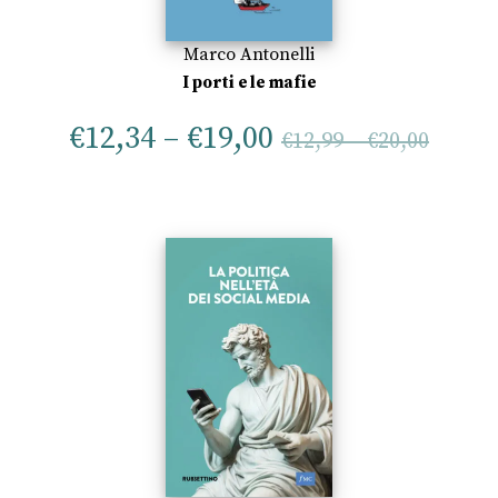
Marco Antonelli
I porti e le mafie
€
12,34
–
€
19,00
€
12,99
–
€
20,00