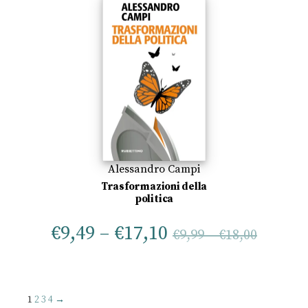
Alessandro Campi
Trasformazioni della
politica
€
9,49
–
€
17,10
€
9,99
–
€
18,00
1
2
3
4
→