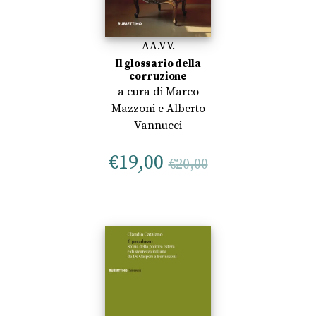
AA.VV.
Il glossario della
corruzione
a cura di
Marco
Mazzoni
e
Alberto
Vannucci
€
19,00
€
20,00