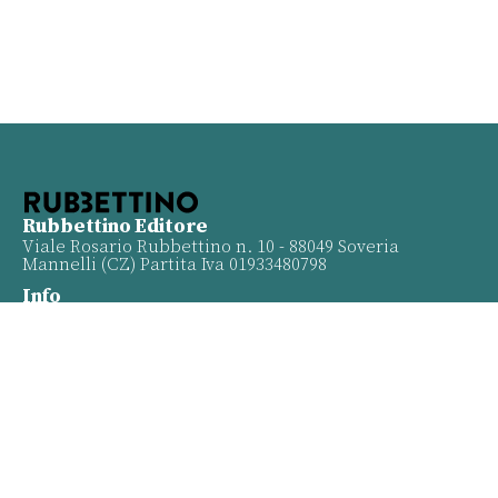
Rubbettino Editore
Viale Rosario Rubbettino n. 10 - 88049 Soveria
Mannelli (CZ) Partita Iva 01933480798
Info
Contatti
Proposte
Privacy policy
Twitter
Facebook
Youtube