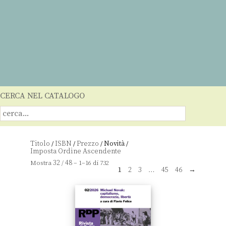
CERCA NEL CATALOGO
Titolo
ISBN
Prezzo
Novità
/
/
/
/
32
48
Mostra
/
– 1–16 di 732
1
2
3
…
45
46
→