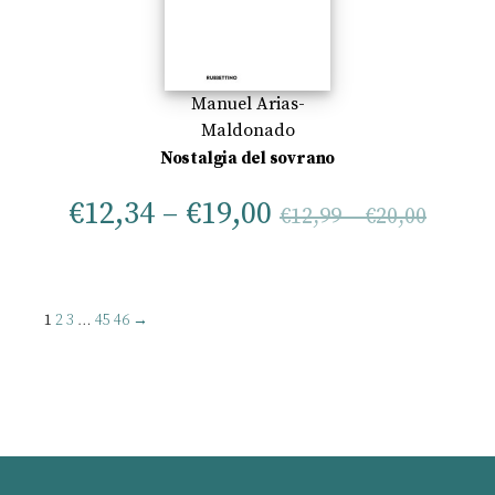
Manuel Arias-
Maldonado
Nostalgia del sovrano
€
12,34
–
€
19,00
€
12,99
–
€
20,00
1
2
3
…
45
46
→