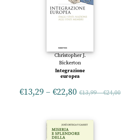
Christopher J.
Bickerton
Integrazione
europea
€
13,29
–
€
22,80
€
13,99
–
€
24,00