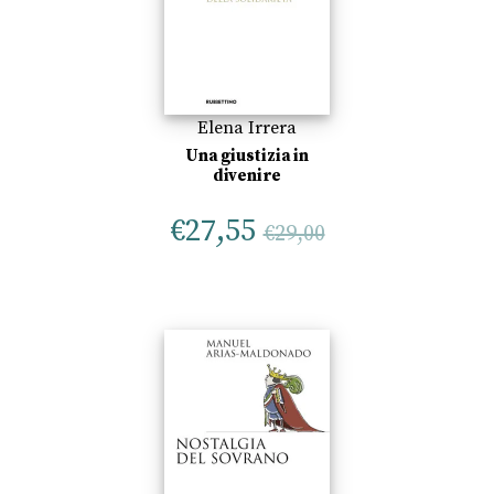
Elena Irrera
Una giustizia in
divenire
€
27,55
€
29,00