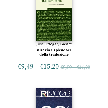
José Ortega y Gasset
Miseria e splendore
della traduzione
€
9,49
–
€
15,20
€
9,99
–
€
16,00