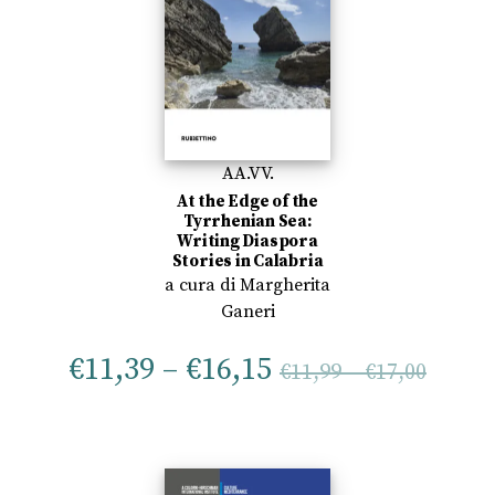
AA.VV.
At the Edge of the
Tyrrhenian Sea:
Writing Diaspora
Stories in Calabria
a cura di
Margherita
Ganeri
€
11,39
–
€
16,15
€
11,99
–
€
17,00