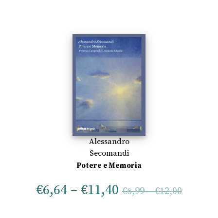
Alessandro
Secomandi
Potere e Memoria
€
6,64
–
€
11,40
€
6,99
–
€
12,00