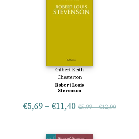
Gilbert Keith
Chesterton
Robert Louis
Stevenson
€
5,69
–
€
11,40
€
5,99
–
€
12,00