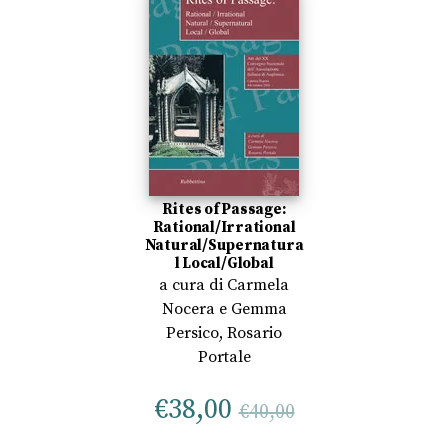
Rites of Passage:
Rational/Irrational
Natural/Supernatura
l Local/Global
a cura di
Carmela
Nocera
e
Gemma
Persico, Rosario
Portale
€
38,00
€
40,00