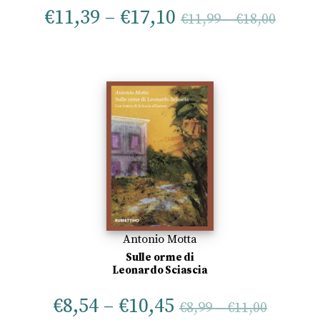
€
11,39
–
€
17,10
€
11,99
–
€
18,00
Antonio Motta
Sulle orme di
Leonardo Sciascia
€
8,54
–
€
10,45
€
8,99
–
€
11,00