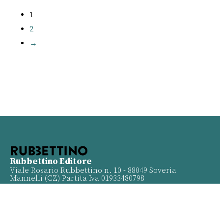
1
2
→
Rubbettino Editore
Viale Rosario Rubbettino n. 10 - 88049 Soveria
Mannelli (CZ) Partita Iva 01933480798
Info
Contatti
Proposte