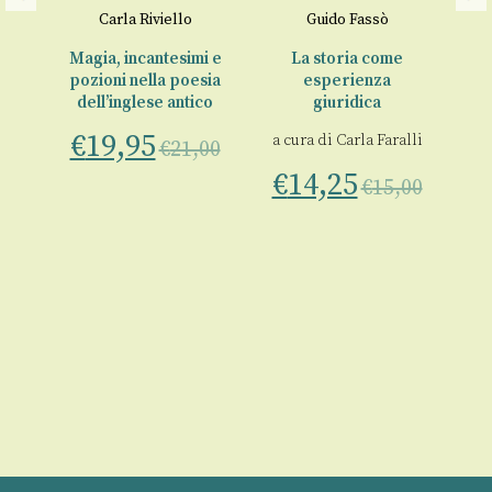
Carla Riviello
Guido Fassò
a
L
hio
q
Magia, incantesimi e
La storia come
pozioni nella poesia
esperienza
co
dell’inglese antico
giuridica
e
€
19,95
lli
a cura di
Carla Faralli
€
21,00
€
€
14,25
00
€
15,00