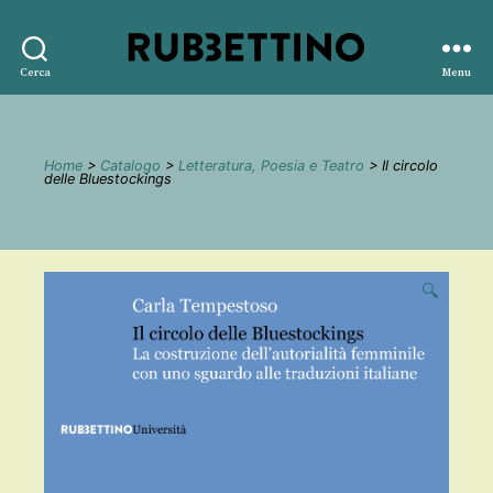
Rubbettino
Cerca
Menu
editore
Home
>
Catalogo
>
Letteratura, Poesia e Teatro
> Il circolo
delle Bluestockings
🔍