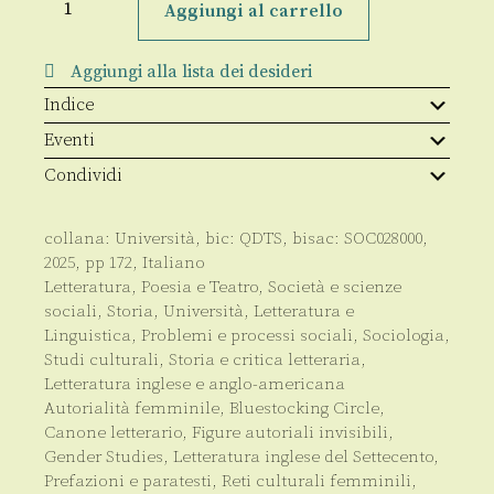
circolo
Aggiungi al carrello
delle
Bluestockings
quantità
Aggiungi alla lista dei desideri
Indice
Eventi
Condividi
collana:
Università
, bic:
QDTS
, bisac:
SOC028000
,
2025
, pp
172
,
Italiano
Letteratura, Poesia e Teatro
,
Società e scienze
sociali
,
Storia
,
Università
,
Letteratura e
Linguistica
,
Problemi e processi sociali
,
Sociologia
,
Studi culturali
,
Storia e critica letteraria
,
Letteratura inglese e anglo-americana
Autorialità femminile
,
Bluestocking Circle
,
Canone letterario
,
Figure autoriali invisibili
,
Gender Studies
,
Letteratura inglese del Settecento
,
Prefazioni e paratesti
,
Reti culturali femminili
,