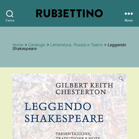
Rubbettino
Cerca
Menu
editore
Home
>
Catalogo
>
Letteratura, Poesia e Teatro
> Leggendo
Shakespeare
🔍