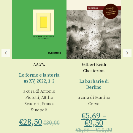
AA.VV.
Gilbert Keith
Chesterton
Le forme e la storia
ns XV, 2022, 1-2
La barbarie di
Co
)
Berlino
a cura di
Antonio
Pioletti
,
Attilio
a cura di
Martino
Scuderi
,
Franca
Cervo
Sinopoli
00
€
5,69
–
€
28,50
€
9,50
€
30,00
€
5,99
–
€
10,00