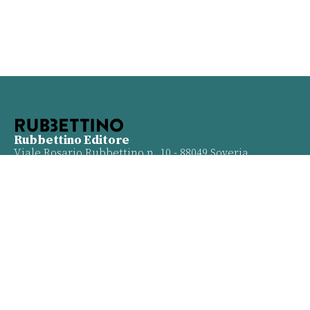
Rubbettino Editore
Viale Rosario Rubbettino n. 10 - 88049 Soveria
Mannelli (CZ) Partita Iva 01933480798
Info
Contatti
Proposte
Privacy policy
Twitter
Facebook
Youtube