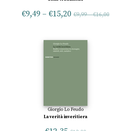
€
9,49
–
€
15,20
€
9,99
–
€
16,00
Giorgio Lo Feudo
La verità inveritiera