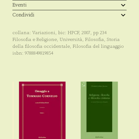
Eventi
Condividi
collana:
Variazioni
, bic:
HPCF
,
2007
, pp
234
Filosofia e Religione
,
Università
,
Filosofia
,
Storia
della filosofia occidentale
,
Filosofia del linguaggio
isbn:
9788849819854