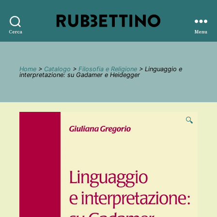
Rubbettino
Cerca
Menu
editore
Home
>
Catalogo
>
Filosofia e Religione
> Linguaggio e
interpretazione: su Gadamer e Heidegger
🔍