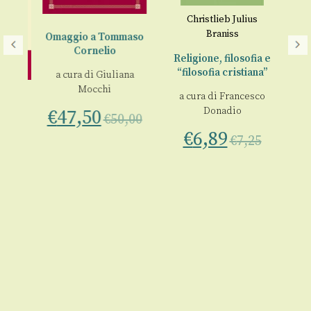
Christlieb Julius
G
Braniss
Omaggio a Tommaso
Cornelio
Tr
Religione, filosofia e
la
“filosofia cristiana”
a cura di
Giuliana
in
Mocchi
o
a cura di
Francesco
€
Donadio
€
47,50
€
50,00
€
6,89
€
7,25
la
00