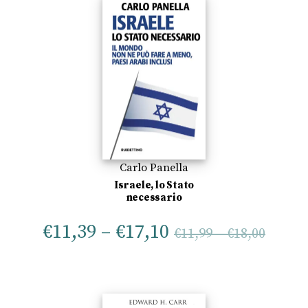
Carlo Panella
Israele, lo Stato
necessario
€
11,39
–
€
17,10
€
11,99
–
€
18,00