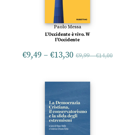
Paolo Messa
L’Occidente è vivo. W
l’Occidente
€
9,49
–
€
13,30
€
9,99
–
€
14,00