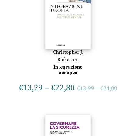
Christopher J.
Bickerton
Integrazione
europea
€
13,29
–
€
22,80
€
13,99
–
€
24,00