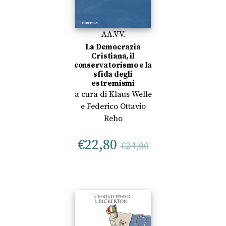
AA.VV.
La Democrazia
Cristiana, il
conservatorismo e la
sfida degli
estremismi
a cura di
Klaus Welle
e
Federico Ottavio
Reho
€
22,80
€
24,00