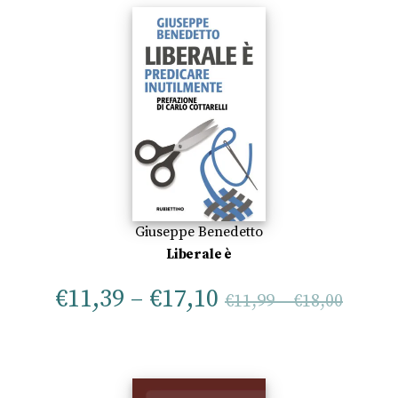
Giuseppe Benedetto
Liberale è
€
11,39
–
€
17,10
€
11,99
–
€
18,00