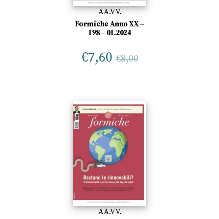
AA.VV.
Formiche Anno XX –
198 – 01.2024
€
7,60
€
8,00
AA.VV.