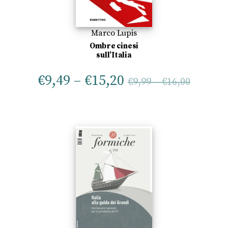
Marco Lupis
Ombre cinesi
sull’Italia
€
9,49
–
€
15,20
€
9,99
–
€
16,00