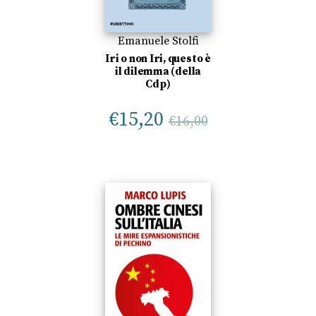
Emanuele Stolfi
Iri o non Iri, questo è
il dilemma (della
Cdp)
€
15,20
€
16,00