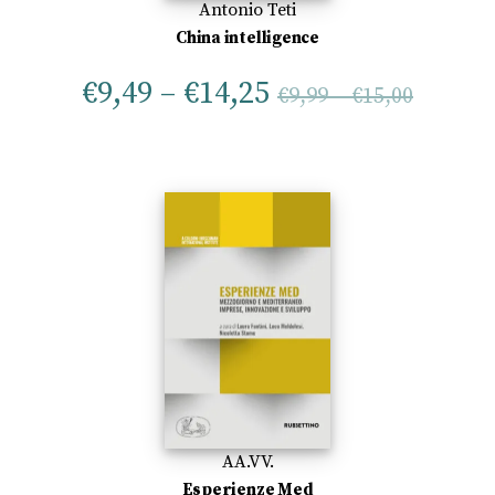
Antonio Teti
China intelligence
€
9,49
–
€
14,25
€
9,99
–
€
15,00
AA.VV.
Esperienze Med