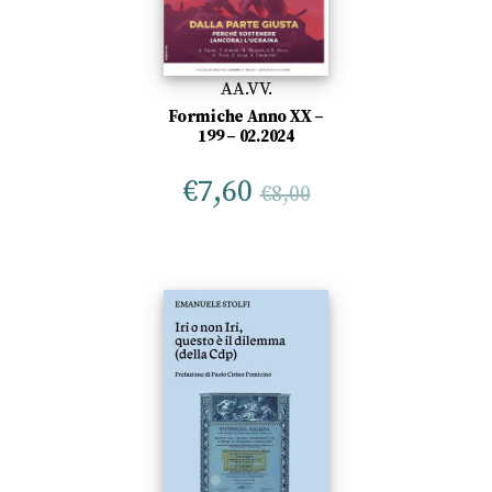
AA.VV.
Formiche Anno XX –
199 – 02.2024
€
7,60
€
8,00