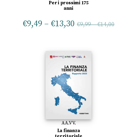
Per i prossimi 175
anni
€
9,49
–
€
13,30
€
9,99
–
€
14,00
AA.VV.
La finanza
territoriale