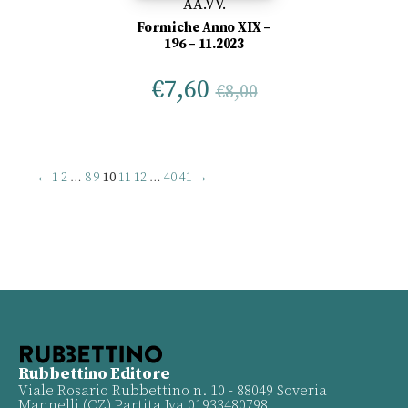
AA.VV.
Formiche Anno XIX –
196 – 11.2023
€
7,60
€
8,00
←
1
2
…
8
9
10
11
12
…
40
41
→
Rubbettino Editore
Viale Rosario Rubbettino n. 10 - 88049 Soveria
Mannelli (CZ) Partita Iva 01933480798