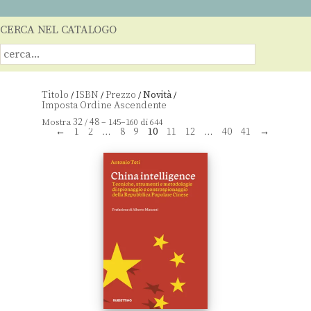
CERCA NEL CATALOGO
Titolo
ISBN
Prezzo
Novità
/
/
/
/
32
48
Mostra
/
– 145–160 di 644
←
1
2
…
8
9
10
11
12
…
40
41
→