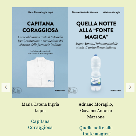
gi
Maria Catena Ingria
Adriano Moraglio
,
Lupoi
Giovanni Antonio
i
Mazzone
Capitana
I
00
Coraggiosa
Quella notte alla
“fonte magica”