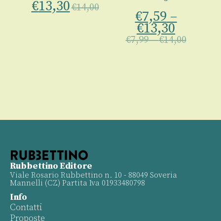
€
13,30
€
14,00
€
7,59
–
€
13,30
€
7,99
–
€
14,00
Rubbettino Editore
Viale Rosario Rubbettino n. 10 - 88049 Soveria
Mannelli (CZ) Partita Iva 01933480798
Info
Contatti
Proposte