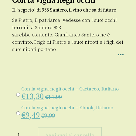
Con la vigna negli occhi
Il "segreto" di 958 Santero, il vino che sa di futuro
Se Pietro, il patriarca, vedesse con i suoi occhi
terreni la Santero 958
sarebbe contento. Gianfranco Santero ne è
convinto. I figli di Pietro e i suoi nipoti e i figli dei
suoi nipoti portano
Con la vigna negli occhi – Cartaceo, Italiano
€
13,30
€
14,00
Con la vigna negli occhi – Ebook, Italiano
€
9,49
€
9,99
Con
la
Aggiungi al carrello