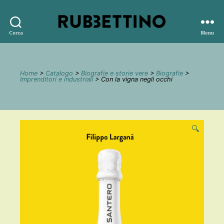
Rubbettino
Cerca
Menu
editore
Home
>
Catalogo
>
Biografie e storie vere
>
Biografie
>
Imprenditori e industriali
> Con la vigna negli occhi
🔍