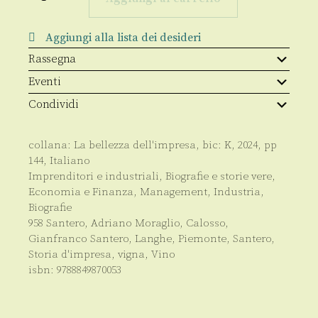
vigna
negli
occhi
Aggiungi alla lista dei desideri
quantità
Rassegna
Eventi
Condividi
collana:
La bellezza dell'impresa
, bic:
K
,
2024
, pp
144
,
Italiano
Imprenditori e industriali
,
Biografie e storie vere
,
Economia e Finanza
,
Management
,
Industria
,
Biografie
958 Santero
,
Adriano Moraglio
,
Calosso
,
Gianfranco Santero
,
Langhe
,
Piemonte
,
Santero
,
Storia d'impresa
,
vigna
,
Vino
isbn:
9788849870053