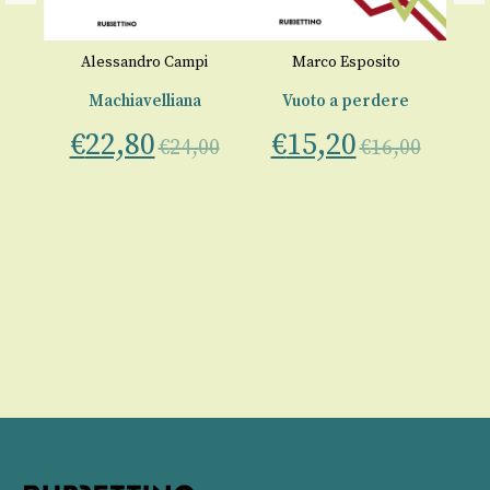
Alessandro Campi
Marco Esposito
 e
Machiavelliana
Vuoto a perdere
«
€
22,80
€
15,20
€
24,00
€
16,00
L
€
00