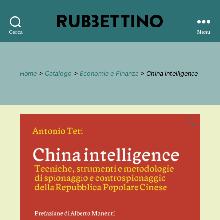
Rubbettino
Cerca
Menu
editore
Home
>
Catalogo
>
Economia e Finanza
> China intelligence
🔍