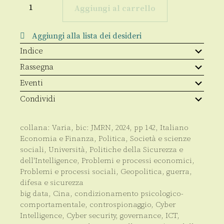
intelligence
Aggiungi al carrello
quantità
Aggiungi alla lista dei desideri
Indice
Rassegna
Eventi
Condividi
collana:
Varia
, bic:
JMRN
,
2024
, pp
142
,
Italiano
Economia e Finanza
,
Politica
,
Società e scienze
sociali
,
Università
,
Politiche della Sicurezza e
dell'Intelligence
,
Problemi e processi economici
,
Problemi e processi sociali
,
Geopolitica, guerra,
difesa e sicurezza
big data
,
Cina
,
condizionamento psicologico-
comportamentale
,
controspionaggio
,
Cyber
Intelligence
,
Cyber security
,
governance
,
ICT
,