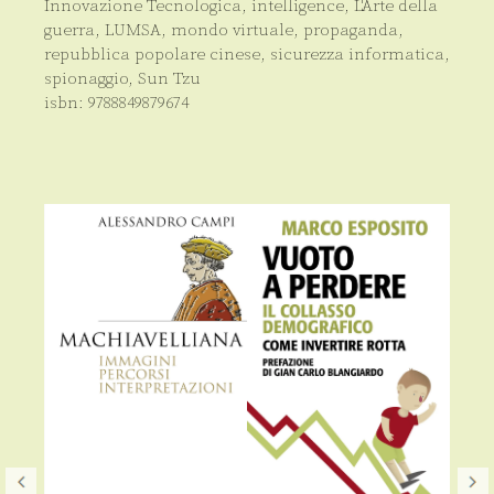
Innovazione Tecnologica
,
intelligence
,
L'Arte della
guerra
,
LUMSA
,
mondo virtuale
,
propaganda
,
repubblica popolare cinese
,
sicurezza informatica
,
spionaggio
,
Sun Tzu
isbn:
9788849879674