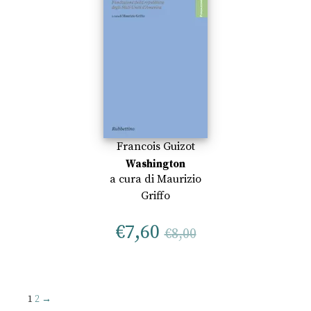
Francois Guizot
Washington
a cura di
Maurizio
Griffo
€
7,60
€
8,00
1
2
→