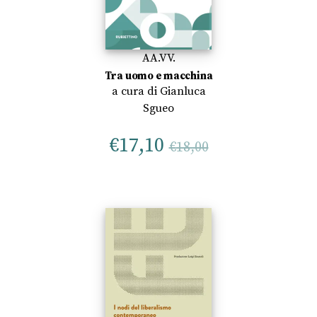
AA.VV.
Tra uomo e macchina
a cura di
Gianluca
Sgueo
€
17,10
€
18,00