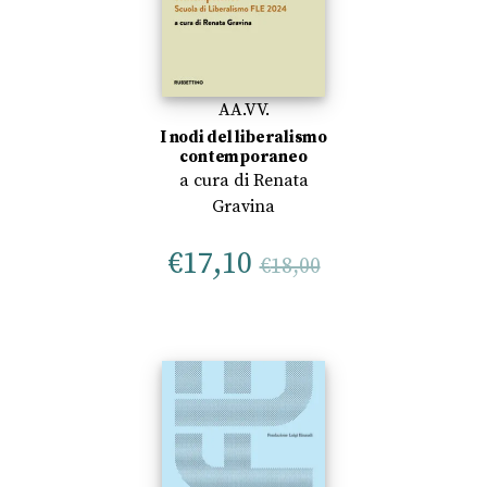
AA.VV.
I nodi del liberalismo
contemporaneo
a cura di
Renata
Gravina
€
17,10
€
18,00