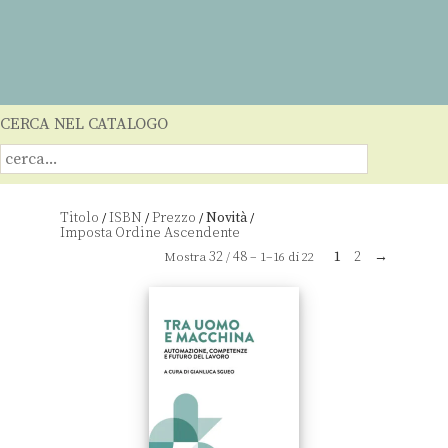
CERCA NEL CATALOGO
Titolo
ISBN
Prezzo
Novità
/
/
/
/
32
48
1
2
→
Mostra
/
– 1–16 di 22