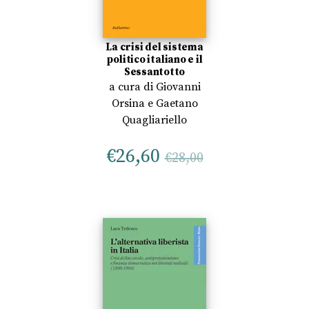
La crisi del sistema
politico italiano e il
Sessantotto
a cura di
Giovanni
Orsina
e
Gaetano
Quagliariello
€
26,60
€
28,00