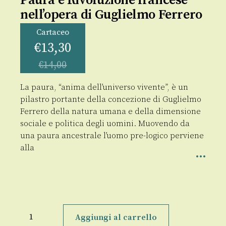
Paura e Rivoluzione francese
nell’opera di Guglielmo Ferrero
Cartaceo
€
13,30
€
14,00
La paura, “anima dell’universo vivente”, è un
pilastro portante della concezione di Guglielmo
Ferrero della natura umana e della dimensione
sociale e politica degli uomini. Muovendo da
una paura ancestrale l’uomo pre-logico perviene
alla
Paura
e
Aggiungi al carrello
Rivoluzione