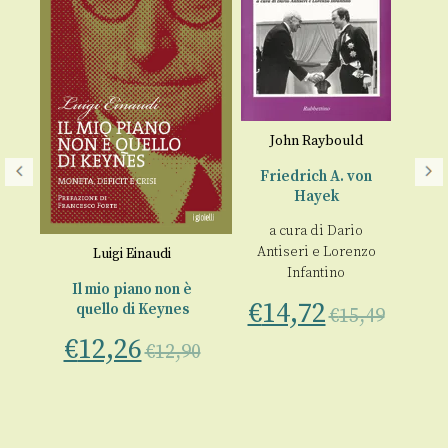
John Raybould
Friedrich A. von
Hayek
a cura di
Dario
Antiseri
e
Lorenzo
s
Luigi Einaudi
Infantino
Il mio piano non è
€
14,72
quello di Keynes
i
€
15,49
o
€
12,26
€
12,90
€
00