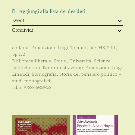
francese
nell’opera
Aggiungi alla lista dei desideri
di
Guglielmo
Eventi
Ferrero
quantità
Condividi
collana:
Fondazione Luigi Einaudi
, bic:
HB
,
2021
,
pp
172
Biblioteca liberale
,
Storia
,
Università
,
Scienze
politiche e dell’amministrazione
,
Fondazione Luigi
Einaudi
,
Storiografia
,
Storia del pensiero politico –
studi monografici
isbn:
9788849859638