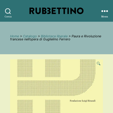
Rubbettino
Cerca
Menu
editore
Home
>
Catalogo
>
Biblioteca liberale
> Paura e Rivoluzione
francese nell’opera di Guglielmo Ferrero
🔍