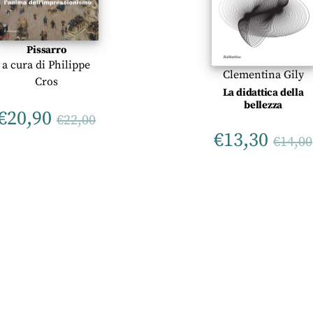
Pissarro
a cura di
Philippe
Clementina Gily
Cros
La didattica della
bellezza
€
20,90
€
22,00
€
13,30
€
14,00