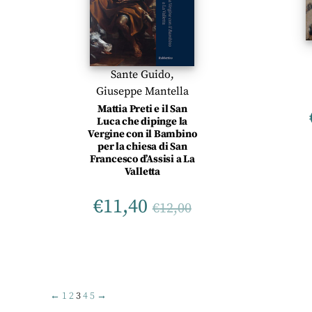
Sante Guido
,
Giuseppe Mantella
Mattia Preti e il San
Luca che dipinge la
Vergine con il Bambino
per la chiesa di San
Francesco d’Assisi a La
Valletta
€
11,40
€
12,00
←
1
2
3
4
5
→