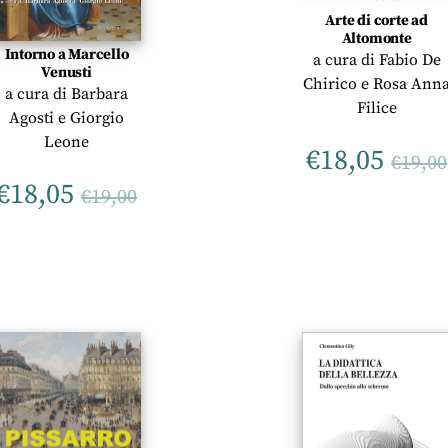
Arte di corte ad
Altomonte
Intorno a Marcello
a cura di
Fabio De
Venusti
Chirico
e
Rosa Ann
a cura di
Barbara
Filice
Agosti
e
Giorgio
Leone
€
18,05
€
19,00
€
18,05
€
19,00