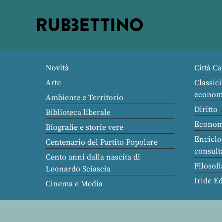
Rubbettino
editore
Novità
Città Ca
Arte
Classici
econom
Ambiente e Territorio
Diritto
Biblioteca liberale
Econom
Biografie e storie vere
Enciclo
Centenario del Partito Popolare
consult
Cento anni dalla nascita di
Filosofi
Leonardo Sciascia
Iride E
Cinema e Media