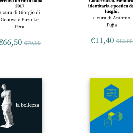
ercorsi d’Arte in Italia
Conterraneo. Memori
2017
identitaria e poetica d
luoghi.
a cura di
Giorgio di
a cura di
Antonio
Genova
e
Enzo Le
Pujia
Pera
€
11,40
€
66,50
€
12,00
€
70,00