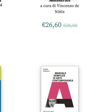
Monasterace
a
ei
a cura di
Vincenzo de
Nittis
€
26,60
€
28,00