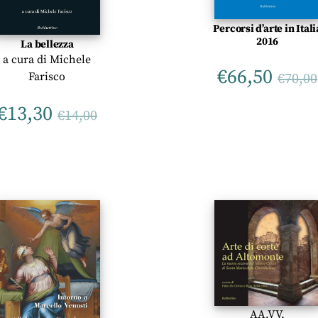
Percorsi d’arte in Itali
2016
La bellezza
a cura di
Michele
€
66,50
Farisco
€
70,00
€
13,30
€
14,00
AA.VV.