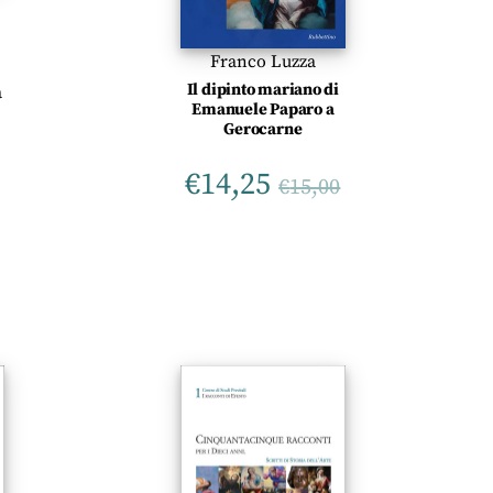
Franco Luzza
Il dipinto mariano di
a
Emanuele Paparo a
Gerocarne
€
14,25
€
15,00