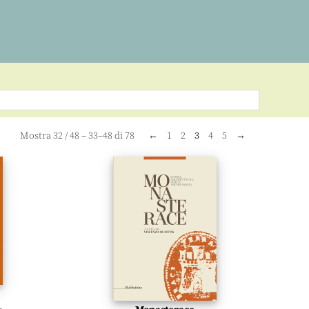
Mostra
32
/
48
– 33–48 di 78
←
1
2
3
4
5
→