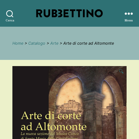
Rubbettino
Cerca
Menu
editore
Home
>
Catalogo
>
Arte
> Arte di corte ad Altomonte
🔍