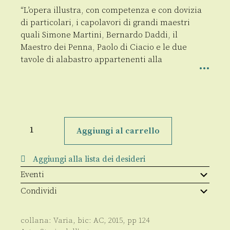
“L’opera illustra, con competenza e con dovizia
di particolari, i capolavori di grandi maestri
quali Simone Martini, Bernardo Daddi, il
Maestro dei Penna, Paolo di Ciacio e le due
tavole di alabastro appartenenti alla
Arte
di
Aggiungi al carrello
corte
ad
Altomonte
Aggiungi alla lista dei desideri
quantità
Eventi
Condividi
collana:
Varia
, bic:
AC
,
2015
, pp
124