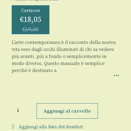
Cartaceo
€
18,05
€
19,00
L’arte contemporanea è il racconto della nostra
vita reso dagli occhi illuminati di chi sa vedere
più avanti, più a fondo o semplicemente in
modo diverso. Questo manuale è semplice
perché è destinato a
Manuale
semplice
Aggiungi al carrello
di
arte
contemporanea
Aggiungi alla lista dei desideri
quantità