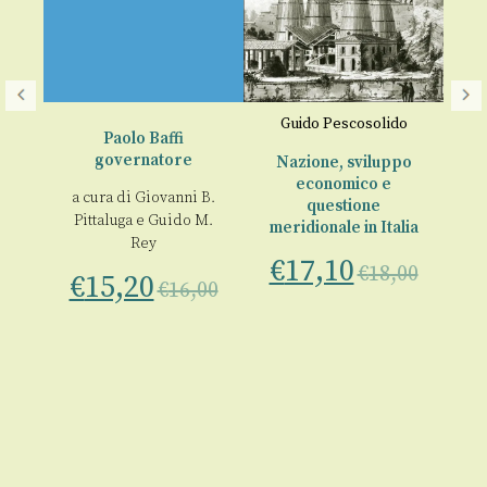
Guido Pescosolido
Paolo Baffi
li
,
governatore
2
Nazione, sviluppo
ppe
economico e
ro
,
a cura di
Giovanni B.
questione
rio
Pittaluga
e
Guido M.
meridionale in Italia
ri,
Rey
,
€
17,10
€
18,00
€
15,20
o,
€
16,00
o
00