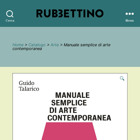
Rubbettino
Cerca
Menu
editore
Home
>
Catalogo
>
Arte
> Manuale semplice di arte
contemporanea
🔍