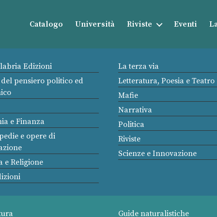
Catalogo
Università
Riviste
Eventi
La
alabria Edizioni
La terza via
 del pensiero politico ed
Letteratura, Poesia e Teatro
ico
Mafie
Narrativa
ia e Finanza
Politica
pedie e opere di
Riviste
azione
Scienze e Innovazione
a e Religione
izioni
tura
Guide naturalistiche