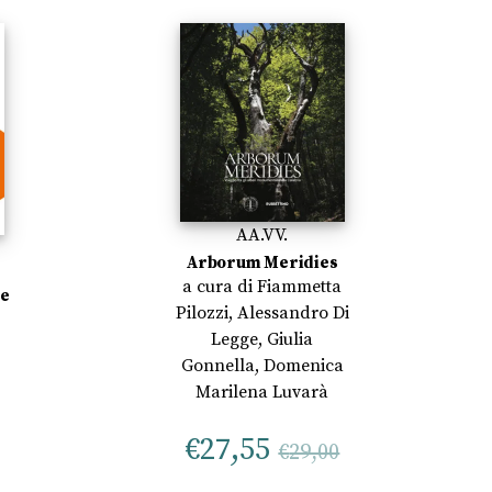
AA.VV.
Arborum Meridies
a cura di
Fiammetta
le
Pilozzi
,
Alessandro Di
Legge
,
Giulia
Gonnella
,
Domenica
Marilena Luvarà
€
27,55
€
29,00