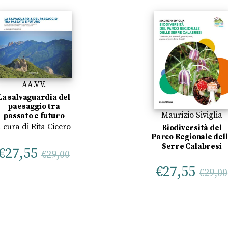
AA.VV.
La salvaguardia del
paesaggio tra
Maurizio Siviglia
passato e futuro
a cura di
Rita Cicero
Biodiversità del
Parco Regionale del
Serre Calabresi
€
27,55
€
29,00
€
27,55
€
29,00