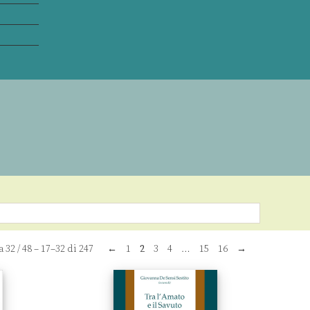
a
32
/
48
– 17–32 di 247
←
1
2
3
4
…
15
16
→