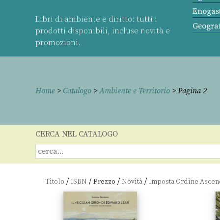
Enogas
Libri di ambiente e diritto: tutti i
Geograf
prodotti disponibili, incluse novità e
promozioni.
Home
>
Catalogo
>
Ambiente e Territorio
> Pagina 2
CERCA NEL CATALOGO
/
/
/
/
Titolo
ISBN
Prezzo
Novità