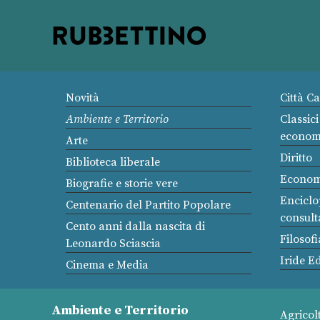
Rubbettino
editore
Novità
Città C
Ambiente e Territorio
Classici
econom
Arte
Diritto
Biblioteca liberale
Econom
Biografie e storie vere
Enciclo
Centenario del Partito Popolare
consult
Cento anni dalla nascita di
Filosofi
Leonardo Sciascia
Iride Ed
Cinema e Media
Ambiente e Territorio
Agricol