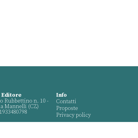
 Editore
Info
o Rubbettino n. 10 -
Contatti
ia Mannelli (CZ)
Proposte
01933480798
Privacy policy