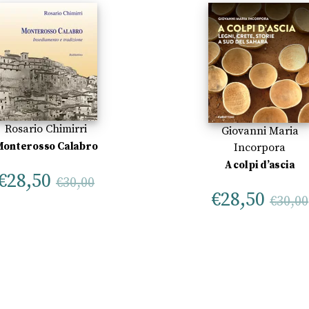
Rosario Chimirri
Giovanni Maria
onterosso Calabro
Incorpora
A colpi d’ascia
€
28,50
€
30,00
€
28,50
€
30,00