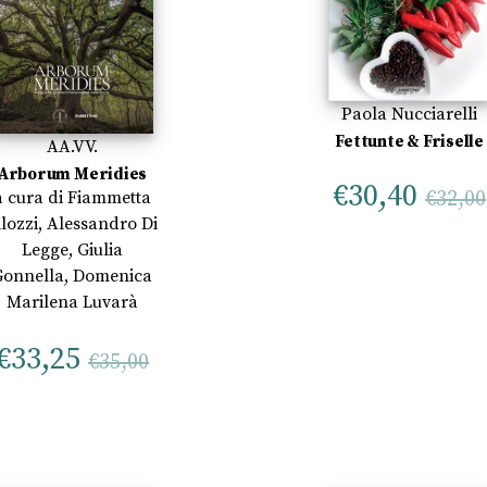
Paola Nucciarelli
Fettunte & Friselle
AA.VV.
Arborum Meridies
€
30,40
€
32,00
a cura di
Fiammetta
ilozzi
,
Alessandro Di
Legge
,
Giulia
Gonnella
,
Domenica
Marilena Luvarà
€
33,25
€
35,00