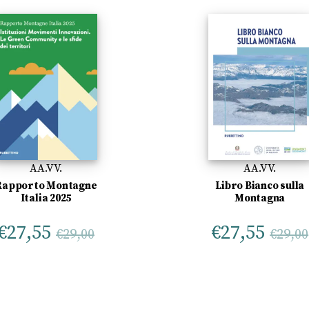
AA.VV.
AA.VV.
Rapporto Montagne
Libro Bianco sulla
Italia 2025
Montagna
€
27,55
€
27,55
€
29,00
€
29,00