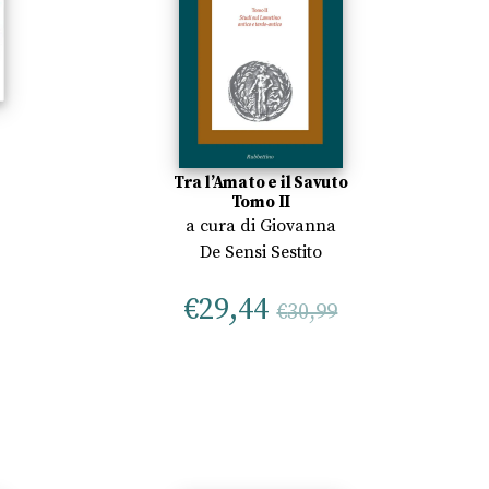
Tra l’Amato e il Savuto
Tomo II
a cura di
Giovanna
De Sensi Sestito
€
29,44
€
30,99