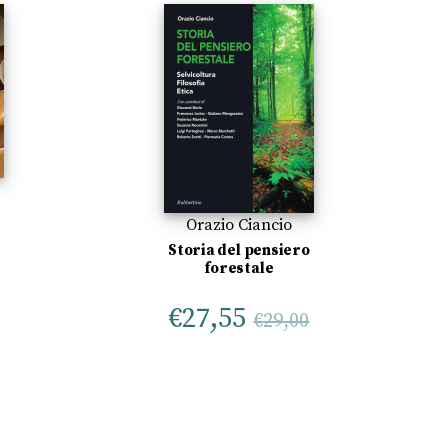
Orazio Ciancio
Storia del pensiero
forestale
€
27,55
€
29,00