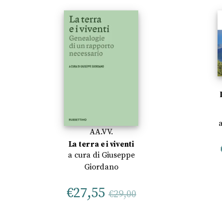
AA.VV.
La terra e i viventi
a cura di
Giuseppe
Giordano
€
27,55
€
29,00