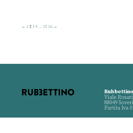
←
1
2
3
4
…
15
16
→
Rubbettino
Viale Rosari
88049 Sover
Partita Iva 